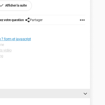
Afficher la suite
z votre question
Partager
e ? form et javascript
gne
ts vidéo
ng