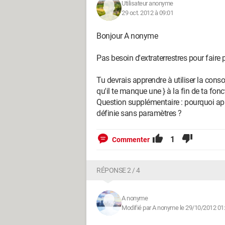
Utilisateur anonyme
	}

29 oct. 2012 à 09:01
//-->

Bonjour A nonyme
</SCRIPT>

	<p> Si vous désirez connaître l'actualité, les nouveautés et les promotion 
Pas besoin d'extraterrestres pour faire pl
de l'entreprise n'hésitez pas à v
par e-mail !</p>

Tu devrais apprendre à utiliser la consol
	<p>Inscription à la newsletter : </p>

qu'il te manque une } à la fin de ta fonc
	<form  method="Post" action="./content/inscrinews.php" name="formulaire" 
Question supplémentaire : pourquoi appe
définie sans paramètres ?
onsubmit="return veriform(this)">
		<table>

			<tr >

1
Commenter
				<td ><b>Adresse e-mail :</b></td><td><input type="text" 
name="mail" id="mail" size="30" /
RÉPONSE 2 / 4
				<td><input type="submit" value="Enregistrer" /></td>

			</tr>

		</table>

A nonyme
	</form>
Modifié par A nonyme le 29/10/2012 01