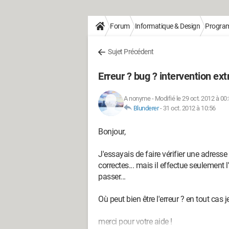
Forum
Informatique & Design
Progra
Sujet Précédent
Erreur ? bug ? intervention ext
A nonyme
-
Modifié le 29 oct. 2012 à 00
Blunderer
-
31 oct. 2012 à 10:56
Bonjour,
J'essayais de faire vérifier une adress
correctes... mais il effectue seulement l'
passer...
Où peut bien être l'erreur ? en tout cas j
merci pour votre aide !