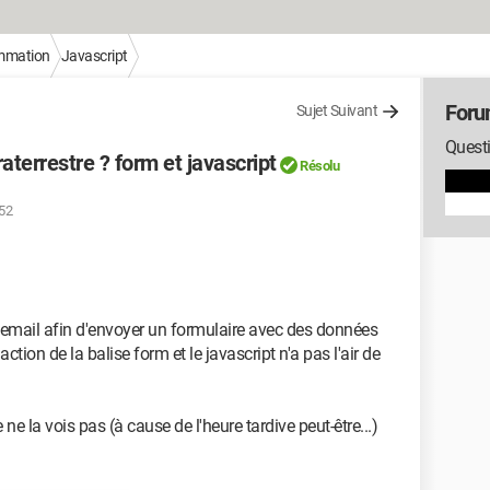
mmation
Javascript
Foru
Sujet Suivant
Questi
raterrestre ? form et javascript
Résolu
:52
e email afin d'envoyer un formulaire avec des données
action de la balise form et le javascript n'a pas l'air de
e ne la vois pas (à cause de l'heure tardive peut-être...)