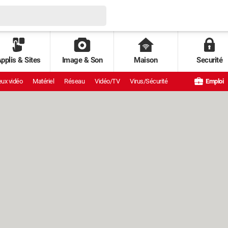
pplis & Sites
Image & Son
Maison
Securité
ux vidéo
Matériel
Réseau
Vidéo/TV
Virus/Sécurité
Emploi