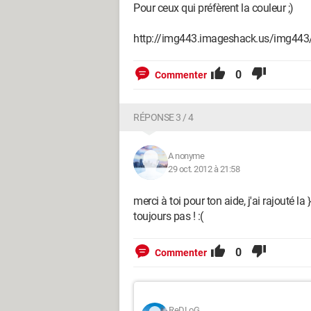
Pour ceux qui préfèrent la couleur ;)
http://img443.imageshack.us/img443
0
Commenter
RÉPONSE 3 / 4
A nonyme
29 oct. 2012 à 21:58
merci à toi pour ton aide, j'ai rajouté 
toujours pas ! :(
0
Commenter
ReDLoG