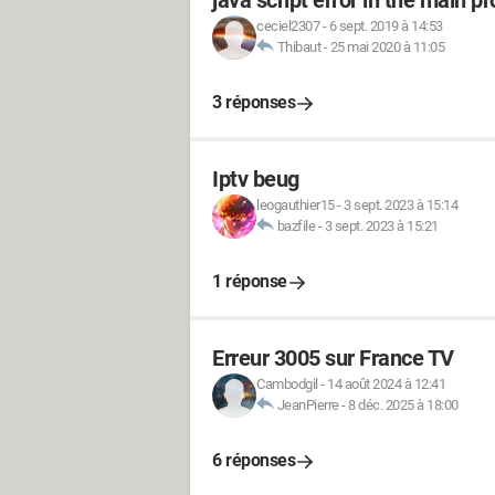
java script error in the main p
ceciel2307
-
6 sept. 2019 à 14:53
Thibaut
-
25 mai 2020 à 11:05
3 réponses
Iptv beug
leogauthier15
-
3 sept. 2023 à 15:14
bazfile
-
3 sept. 2023 à 15:21
1 réponse
Erreur 3005 sur France TV
Cambodgil
-
14 août 2024 à 12:41
JeanPierre
-
8 déc. 2025 à 18:00
6 réponses