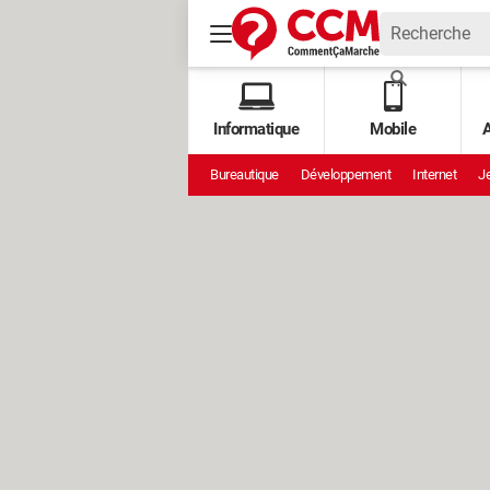
Informatique
Mobile
A
Bureautique
Développement
Internet
Je