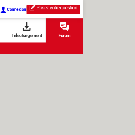
Posez votre
question
Connexion
Téléchargement
Forum