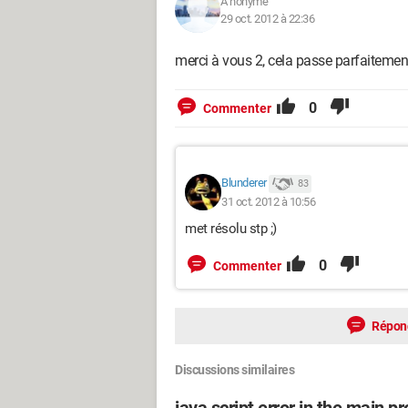
A nonyme
29 oct. 2012 à 22:36
merci à vous 2, cela passe parfaitemen
0
Commenter
Blunderer
83
31 oct. 2012 à 10:56
met résolu stp ;)
0
Commenter
Répon
Discussions similaires