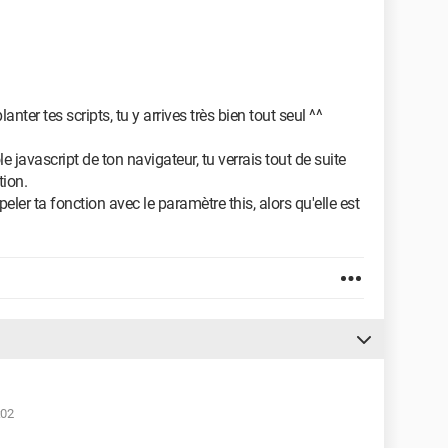
anter tes scripts, tu y arrives très bien tout seul ^^
ous inscrire pour recevoir notre newsletter 
e javascript de ton navigateur, tu verrais tout de suite
tion.
ler ta fonction avec le paramètre this, alors qu'elle est


></td>

:02