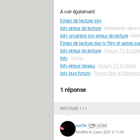
A voir également:
Erreur de lecture iptv
Iptv erreur de lecture
- Meilleures répon
Iptv smarters pro erreur de lecture
- Mei
Erreur de lecture des tv film et series s
Iptv erreur de lecture
-
Forum TV & Vidé
Iptv
- Guide
Iptv erreur reseau
-
Forum TV & Vidéo
Iptv bug forum
-
Forum Box et Streami
1 réponse
RÉPONSE 1 / 1
bazfile
20 268
Modifié le 2 janv. 2021 à 11:00