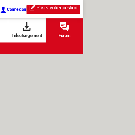
Posez votre
question
Connexion
Téléchargement
Forum