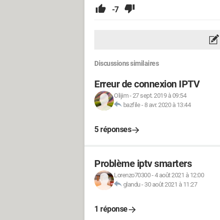
-7
Discussions similaires
Erreur de connexion IPTV
Olijim
-
27 sept. 2019 à 09:54
bazfile
-
8 avr. 2020 à 13:44
5 réponses
Problème iptv smarters
Lorenzo70300
-
4 août 2021 à 12:00
glandu
-
30 août 2021 à 11:27
1 réponse