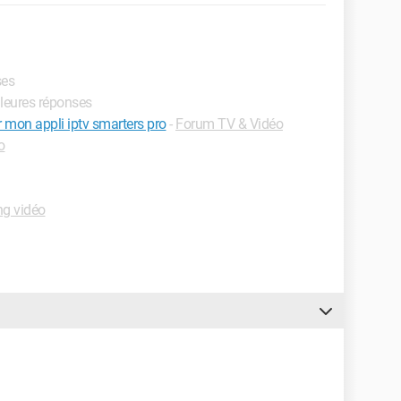
ses
lleures réponses
ur mon appli iptv smarters pro
-
Forum TV & Vidéo
o
ng vidéo