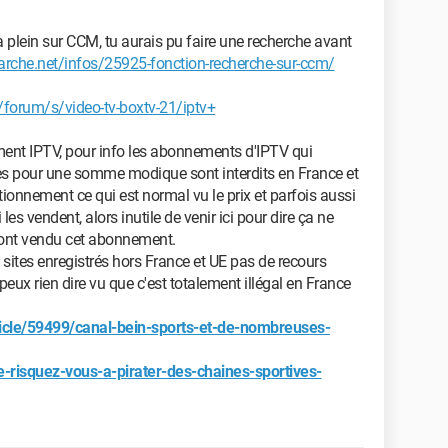
 plein sur CCM, tu aurais pu faire une recherche avant
che.net/infos/25925-fonction-recherche-sur-ccm/
forum/s/video-tv-boxtv-21/iptv+
ment IPTV, pour info les abonnements d'IPTV qui
es pour une somme modique sont interdits en France et
onnement ce qui est normal vu le prix et parfois aussi
les vendent, alors inutile de venir ici pour dire ça ne
t'ont vendu cet abonnement.
ites enregistrés hors France et UE pas de recours
 peux rien dire vu que c'est totalement illégal en France
icle/59499/canal-bein-sports-et-de-nombreuses-
e-risquez-vous-a-pirater-des-chaines-sportives-