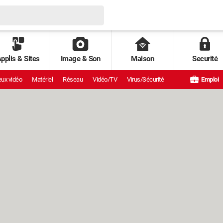
pplis & Sites
Image & Son
Maison
Securité
ux vidéo
Matériel
Réseau
Vidéo/TV
Virus/Sécurité
Emploi