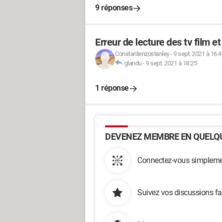
9 réponses
Erreur de lecture des tv film e
Constantenzostanley
-
9 sept. 2021 à 16:4
glandu
-
9 sept. 2021 à 18:25
1 réponse
DEVENEZ MEMBRE EN QUELQU
Connectez-vous simplemen
Suivez vos discussions fa