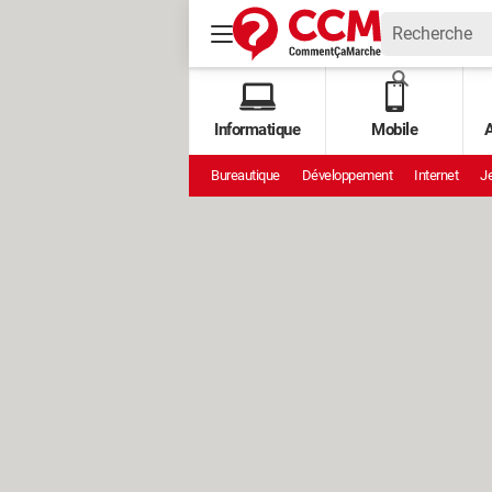
Informatique
Mobile
A
Bureautique
Développement
Internet
Je