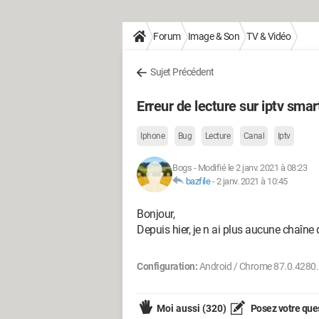
Forum
Image & Son
TV & Vidéo
Sujet Précédent
Erreur de lecture sur iptv smar
Iphone
Bug
Lecture
Canal
Iptv
Bogs
-
Modifié le 2 janv. 2021 à 08:23
bazfile
-
2 janv. 2021 à 10:45
Bonjour,
Depuis hier, je n ai plus aucune chaîne q
Configuration:
Android / Chrome 87.0.4280
Moi aussi
(320)
Posez votre que