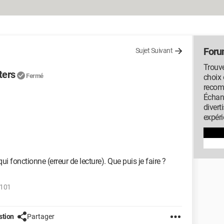
Foru
Sujet Suivant
Trouve
ters
Fermé
choix 
recom
Échan
diver
expéri
ui fonctionne (erreur de lecture). Que puis je faire ?
.101
stion
Partager