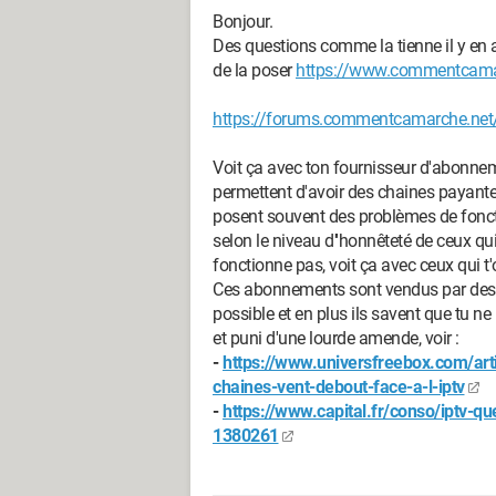
Bonjour.
Des questions comme la tienne il y en a
de la poser
https://www.commentcamar
https://forums.commentcamarche.net/
Voit ça avec ton fournisseur d'abonne
permettent d'avoir des chaines payant
posent souvent des problèmes de foncti
selon le niveau d''honnêteté de ceux qui 
fonctionne pas, voit ça avec ceux qui 
Ces abonnements sont vendus par des s
possible et en plus ils savent que tu ne
et puni d'une lourde amende, voir :
-
https://www.universfreebox.com/art
chaines-vent-debout-face-a-l-iptv
-
https://www.capital.fr/conso/iptv-qu
1380261