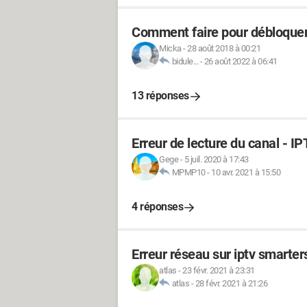
Comment faire pour débloquer
Micka
-
28 août 2018 à 00:21
bidule...
-
26 août 2022 à 06:41
13 réponses
Erreur de lecture du canal - I
Gege
-
5 juil. 2020 à 17:43
MPMP10
-
10 avr. 2021 à 15:50
4 réponses
Erreur réseau sur iptv smarter
atlas
-
23 févr. 2021 à 23:31
atlas
-
28 févr. 2021 à 21:26