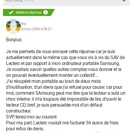
RÉPONSE 1 / 11
lecture indiquait à nouveau "changement du bloc graveur"!
J'avais pris la précaution de faire constater que mes dvd
Meilleure réponse
étaient neufs (en parfait état) , sans rayure, mais au retour, ils
étaient rayés (ce que j'ai fait constater et inscrire sur la fiche)
liny
24 nov. 2009 à 08:27
Je constate qu'à chaque intervention auprès du SAV, la fiche
d'enregistrement de la réclamation n'inscrit que la première
Bonjour,
phrase du motif de la réclamation, le reste n'est pas inscrit
dans la fiche, de telle sorte que cette fiche ne permet pas de
Je me permets de vous envoyer cette réponse car je suis
prouver quel était le problème signalé. Cependant lors de la
actuellement dans le même cas que vous vis à vis du SAV de
réclamation, la personne qui est à l'accueil du SAV enregistre
Leclerc et par rapport à mon ordinateur portable Samsung.
mes arguments dans l'ordinateur et cet enregistrement est
Je voudrais savoir quelles suites comptez-vous donner et si
censé être adressé au centre de réparation de ...., mais lorsque
on pouvait éventuellement monter un collectif...
la copie de la fiche d'enregistrement m'est remise, le texte a
J'ai récupéré mon portable au bout de deux mois
disparu ! La ficelle est grossière ! De cette façon, le Centre
d'inutilisation, d'un devis que j'ai refusé pour cause: car pour
Leclerc supprime toute possibilité de recours juridique à
moi, comment SAmsung peut me dire que le lecteur a subi un
échéance de la garantie ! Autre constat la fiche de réparation
choc interne. il m'a toujours été impossible de lire, d'ouvrir le
remise au retour de l'appareil (supposé avoir été réparé)
lecteur CD, bref, je suis persuadée moi d'un défaut
n'indique pas le délai durant lequel l'appareil est resté en
constructeur.
réparation. il enregistre la date de dépôt, mais pas la date de
SVP, tenez-moi au courant
retour. Sur un an, j'ai perdu 3 mois de fonctionnement.
Pour ma part, Leclerc voulait me facturer 36 euros de frais
pour refus de devis..
A la question que va-til se passer à échéance de ma garantie,