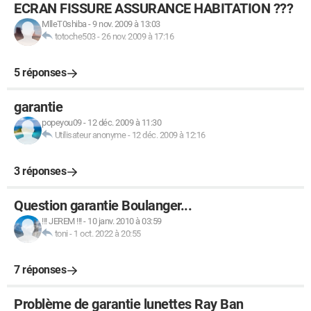
ECRAN FISSURE ASSURANCE HABITATION ???
MlleT0shiba
-
9 nov. 2009 à 13:03
totoche503
-
26 nov. 2009 à 17:16
5 réponses
garantie
popeyou09
-
12 déc. 2009 à 11:30
Utilisateur anonyme
-
12 déc. 2009 à 12:16
3 réponses
Question garantie Boulanger...
!!! JEREM !!!
-
10 janv. 2010 à 03:59
toni
-
1 oct. 2022 à 20:55
7 réponses
Problème de garantie lunettes Ray Ban