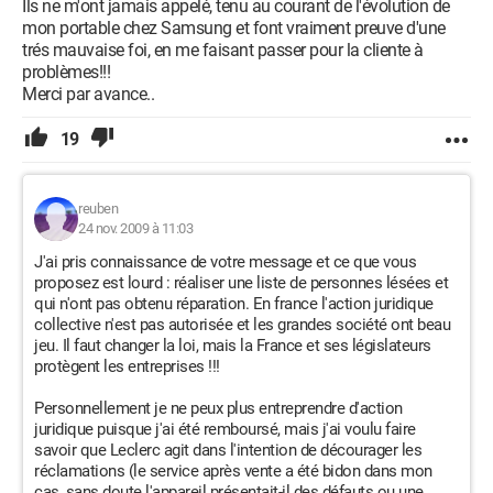
Ils ne m'ont jamais appelé, tenu au courant de l'évolution de
si Leclerc poursuit cette comédie du changement de bloc
mon portable chez Samsung et font vraiment preuve d'une
graveur sans résultat réel, l'employée du SAV me répond, "je
trés mauvaise foi, en me faisant passer pour la cliente à
n'en sais rien, c'est le service réparation qui en décidera" ! - "Et
problèmes!!!
ma garantie, ça vaut quoi?" leur ai-je répondu ? - "c'est eux qui
Merci par avance..
décident", me fut-il rétorqué"... ! Quel service de défense des
consommateurs est-il apte à intevenir face à de telles
19
magouilles? Sûrement pas les organismes officiels de la
Direction générale de la concurrence, de la consommation et
de la répression des fraudes... qui ne bougent pas !
reuben
24 nov. 2009 à 11:03
Configuration: 
Windows XP Internet Explorer 8.0
J'ai pris connaissance de votre message et ce que vous
proposez est lourd : réaliser une liste de personnes lésées et
qui n'ont pas obtenu réparation. En france l'action juridique
collective n'est pas autorisée et les grandes société ont beau
jeu. Il faut changer la loi, mais la France et ses législateurs
protègent les entreprises !!!
Personnellement je ne peux plus entreprendre d'action
juridique puisque j'ai été remboursé, mais j'ai voulu faire
savoir que Leclerc agit dans l'intention de décourager les
réclamations (le service après vente a été bidon dans mon
cas, sans doute l'appareil présentait-il des défauts ou une