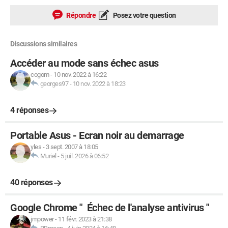
Répondre
Posez votre question
Discussions similaires
Accéder au mode sans échec asus
cogom
-
10 nov. 2022 à 16:22
georges97
-
10 nov. 2022 à 18:23
4 réponses
Portable Asus - Ecran noir au demarrage
yles
-
3 sept. 2007 à 18:05
Muriel
-
5 juil. 2026 à 06:52
40 réponses
Google Chrome " Échec de l'analyse antivirus "
jmpower
-
11 févr. 2023 à 21:38