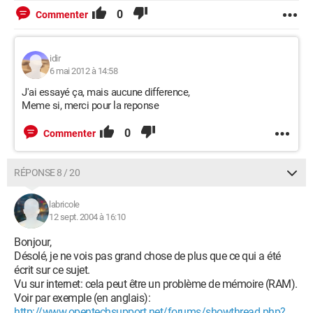
0
Commenter
idir
6 mai 2012 à 14:58
J'ai essayé ça, mais aucune difference,
Meme si, merci pour la reponse
0
Commenter
RÉPONSE 8 / 20
labricole
12 sept. 2004 à 16:10
Bonjour,
Désolé, je ne vois pas grand chose de plus que ce qui a été
écrit sur ce sujet.
Vu sur internet: cela peut être un problème de mémoire (RAM).
Voir par exemple (en anglais):
http://www.opentechsupport.net/forums/showthread.php?