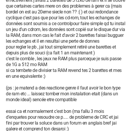
effectivement j'avais 2 barettes de 512ko de ram et il se trouve
que certaines cartes mere on des problemes à gerer ca (mais
bordel on est au 20eme siecle non ?? :( ) et oui redondance
cyclique c'est pas que pour les cd-rom, tout les echanges de
données sont soumis a ce controlpour faire simple qd tu instal
un jeu d'un cdrom, les données sont copié sur le disque dur via
la RAM, dans mon cas le fait d'avoir 2 barettes faisai bugguer
les echanges et il en resultai une perte de donnes
pour regler le pb , jai tout simplement retiré une barettes et
depuis plus de souci (ca fait 1 an maintenant )
c'est le comble , les jeux ne RAM plus parceque je suis passe
de 1G a 512 mo RAM
si ca tembete de divisier ta RAM revend tes 2 barettes et mes
en une equivalente :)
(ps : je matend a des reactione genre il faut avoir le bon type
de ram etc ... laissez tomber mon instalation etait (dans un
monde ideal) sencée etre compatible
essai ca et normalement c'est bon (ma fallu 3 mois
d'enquetes pour resoudre ce p..... de probleme de CRC et jai
fini par trouver la soluce dans un forum en anglais bref jai
galere et comprend ton desaroi :)