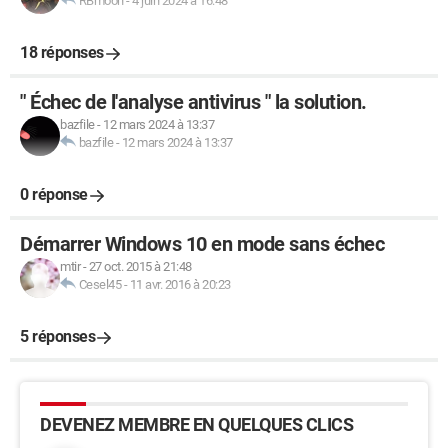
RBmoon
-
4 juin 2024 à 16:48
18 réponses
" Échec de l'analyse antivirus " la solution.
bazfile
-
12 mars 2024 à 13:37
bazfile
-
12 mars 2024 à 13:37
0 réponse
Démarrer Windows 10 en mode sans échec
mtir
-
27 oct. 2015 à 21:48
Cesel45
-
11 avr. 2016 à 20:23
5 réponses
DEVENEZ MEMBRE EN QUELQUES CLICS