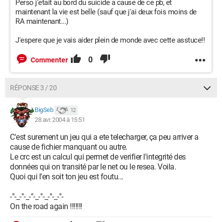
Perso j'etait au bord du suicide a cause de ce pb, et
maintenant la vie est belle (sauf que j'ai deux fois moins de
RA maintenant...)
J'espere que je vais aider plein de monde avec cette asstuce!!
0
Commenter
RÉPONSE 3 / 20
BigSeb
12
28 avr. 2004 à 15:51
C'est surement un jeu qui a ete telecharger, ça peu arriver a
cause de fichier manquant ou autre.
Le crc est un calcul qui permet de verifier l'integrité des
données qui on transité par le net ou le resea. Voila.
Quoi qui l'en soit ton jeu est foutu...
-°-_-°-_-°-_-°-_-°-_-°-
On the road again !!!!!!!