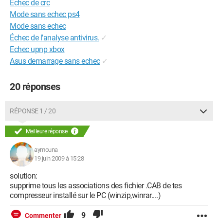
Echec de crc
Mode sans echec ps4
Mode sans echec
Échec de l'analyse antivirus.
✓
Echec upnp xbox
Asus demarrage sans echec
✓
20 réponses
RÉPONSE 1 / 20
Meilleure réponse
aymouna
19 juin 2009 à 15:28
solution:
supprime tous les associations des fichier .CAB de tes
compresseur installé sur le PC (winzip,winrar....)
9
Commenter