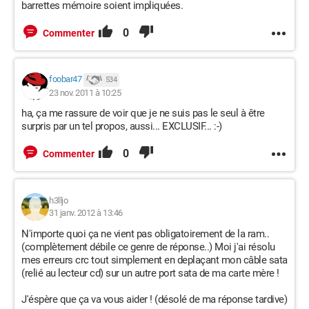
barrettes mémoire soient impliquées.
0
Commenter
foobar47
534
23 nov. 2011 à 10:25
ha, ça me rassure de voir que je ne suis pas le seul à être
surpris par un tel propos, aussi... EXCLUSIF... :-)
0
Commenter
h3lljo
31 janv. 2012 à 13:46
N'importe quoi ça ne vient pas obligatoirement de la ram..
(complètement débile ce genre de réponse..) Moi j'ai résolu
mes erreurs crc tout simplement en deplaçant mon câble sata
(relié au lecteur cd) sur un autre port sata de ma carte mère !
J'éspère que ça va vous aider ! (désolé de ma réponse tardive)