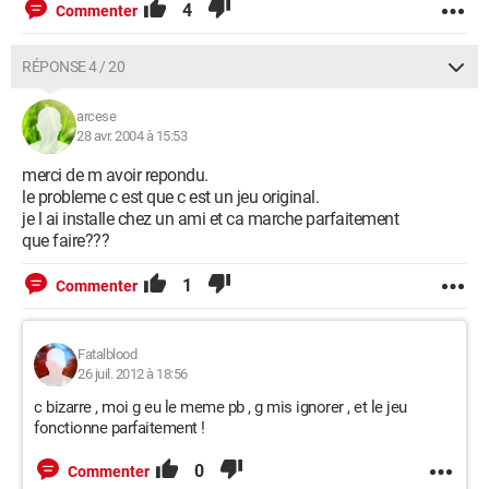
4
Commenter
RÉPONSE 4 / 20
arcese
28 avr. 2004 à 15:53
merci de m avoir repondu.
le probleme c est que c est un jeu original.
je l ai installe chez un ami et ca marche parfaitement
que faire???
1
Commenter
Fatalblood
26 juil. 2012 à 18:56
c bizarre , moi g eu le meme pb , g mis ignorer , et le jeu
fonctionne parfaitement !
0
Commenter