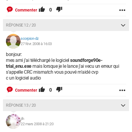
0
Commenter
RÉPONSE 12 / 20
scorpion-dz
27 févr. 2008 à 16:03
bonjour:
mes ami j'ai téléchargé le logiciel
soundforge90e-
trial_enu.exe
mais lorsque je le lance j'ai vecu un erreur qui
s'appelle CRC mismatch vous pouvé m'aidé cvp
c un logiciel audio
0
Commenter
RÉPONSE 13 / 20
jih
22 mars 2008 à 21:20