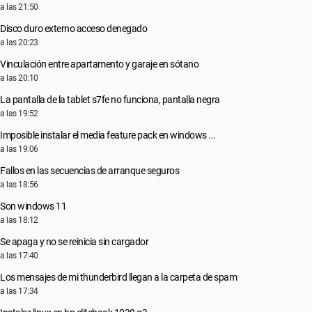
a las 21:50
Disco duro externo acceso denegado
a las 20:23
Vinculación entre apartamento y garaje en sótano
a las 20:10
La pantalla de la tablet s7fe no funciona, pantalla negra
a las 19:52
Imposible instalar el media feature pack en windows ...
a las 19:06
Fallos en las secuencias de arranque seguros
a las 18:56
Son windows 11
a las 18:12
Se apaga y no se reinicia sin cargador
a las 17:40
Los mensajes de mi thunderbird llegan a la carpeta de spam
a las 17:34