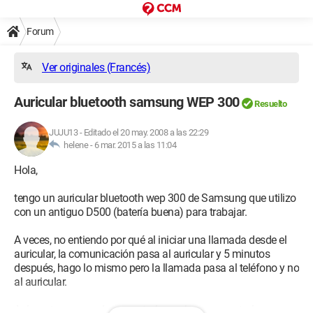
Forum
Ver originales (Francés)
Auricular bluetooth samsung WEP 300
Resuelto
JUJU13
-
Editado el 20 may. 2008 a las 22:29
helene -
6 mar. 2015 a las 11:04
Hola,
tengo un auricular bluetooth wep 300 de Samsung que utilizo
con un antiguo D500 (batería buena) para trabajar.
A veces, no entiendo por qué al iniciar una llamada desde el
auricular, la comunicación pasa al auricular y 5 minutos
después, hago lo mismo pero la llamada pasa al teléfono y no
al auricular.
Así que tengo que desconectarlo y volver a conectarlo para