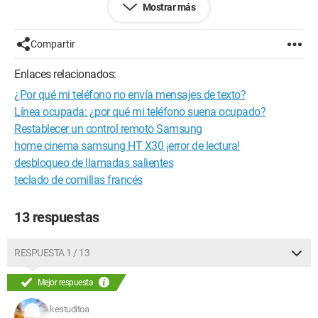
Mostrar más
poder hablar de nuevo en el auricular.
¿Ayuda??
Compartir
Configuración: 
Windows XP Internet Explorer 7.0
Enlaces relacionados:
¿Por qué mi teléfono no envía mensajes de texto?
Línea ocupada: ¿por qué mi teléfono suena ocupado?
Restablecer un control remoto Samsung
home cinema samsung HT X30 ¡error de lectura!
desbloqueo de llamadas salientes
teclado de comillas francés
13 respuestas
RESPUESTA 1 / 13
Mejor respuesta
kestuditoa