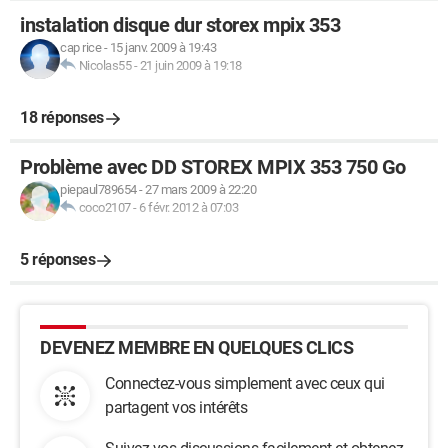
instalation disque dur storex mpix 353
cap rice
-
15 janv. 2009 à 19:43
Nicolas55
-
21 juin 2009 à 19:18
18 réponses
Problème avec DD STOREX MPIX 353 750 Go
piepaul789654
-
27 mars 2009 à 22:20
coco2107
-
6 févr. 2012 à 07:03
5 réponses
DEVENEZ MEMBRE EN QUELQUES CLICS
Connectez-vous simplement avec ceux qui
partagent vos intérêts