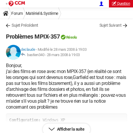
Question
Forum
Matériel & Système
Sujet Précédent
Sujet Suivant
Problèmes MPIX-357
Résolu
declaude
-
Modifié le 28 mars 2008 à 19:03
bastien340 -
28 mars 2008 à 19:03
Bonjour,
j'ai des films en rose avec mon MPIX-357 (en réalité ce sont
les oranges qui sont devenus rose,Garfield est tout rose : mais
pas sur tous les films bizarement), il y a aussi un problème
d'archivage des films dossiers et photos, en fait ils se
retrouvent tous sur fichiers et en plus mélangés : pouvez-vous
m'aider s'il vous plaît ? je ne trouve rien sur la notice
concernant ces problèmes
Configuration: 
Windows XP

Firefox 2.0.0.9
Afficher la suite