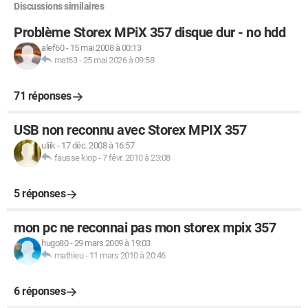
Discussions similaires
Problème Storex MPiX 357 disque dur - no hdd
alef60
-
15 mai 2008 à 00:13
mat63
-
25 mai 2026 à 09:58
71 réponses
USB non reconnu avec Storex MPIX 357
uliik
-
17 déc. 2008 à 16:57
fausse kiop
-
7 févr. 2010 à 23:08
5 réponses
mon pc ne reconnai pas mon storex mpix 357
hugo80
-
29 mars 2009 à 19:03
mathieu
-
11 mars 2010 à 20:46
6 réponses