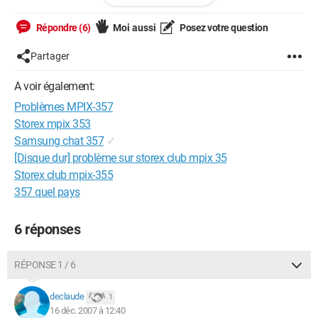
Répondre (6)
Moi aussi
Posez votre question
Partager
A voir également:
Problèmes MPIX-357
Storex mpix 353
Samsung chat 357
✓
[Disque dur] problème sur storex club mpix 35
Storex club mpix-355
357 quel pays
6 réponses
RÉPONSE 1 / 6
declaude
1
16 déc. 2007 à 12:40