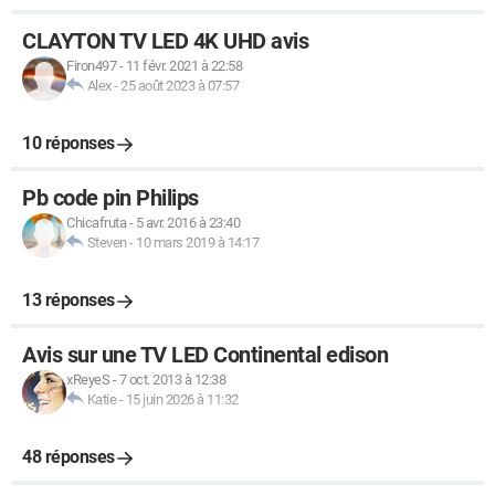
CLAYTON TV LED 4K UHD avis
Firon497
-
11 févr. 2021 à 22:58
Alex
-
25 août 2023 à 07:57
10 réponses
Pb code pin Philips
Chicafruta
-
5 avr. 2016 à 23:40
Steven
-
10 mars 2019 à 14:17
13 réponses
Avis sur une TV LED Continental edison
xReyeS
-
7 oct. 2013 à 12:38
Katie
-
15 juin 2026 à 11:32
48 réponses