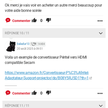
Ok merci je vais voir en acheter un autre merci beaucoup pour
votre aide bonne soirée
0
Commenter
RÉPONSE 10 / 11
baladur13
14 404
20 août 2025 à 09:51
Voila un exemple de convertisseur Péritel vers HDMI
compatible Secam
https://www.amazon.fr/Convertisseur-P%C3%A9ritel-
Adaptateur-Support-projector/dp/B08Y5RJ5D1?th=1
0
Commenter
RÉPONSE 11 / 11