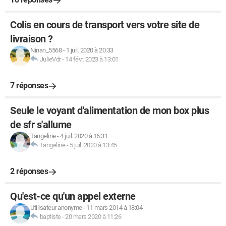
Colis en cours de transport vers votre site de
livraison ?
Ninan_5568
-
1 juil. 2020 à 20:33
JulieVdr
-
14 févr. 2023 à 13:01
7 réponses
Seule le voyant d'alimentation de mon box plus
de sfr s'allume
Tangeline
-
4 juil. 2020 à 16:31
Tangeline
-
5 juil. 2020 à 13:45
2 réponses
Qu'est-ce qu'un appel externe
Utilisateur anonyme
-
11 mars 2014 à 18:04
baptiste
-
20 mars 2020 à 11:26