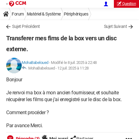
Question
Forum
Matériel & Système
Périphériques
Autres périphériques et appareils
Sujet Précédent
Sujet Suivant
Transferer mes fims de la box vers un disc
externe.
MohaBabeloued
-
Modifié le 8 juil. 2025 à 22:48
MohaBabeloued -
12 juil. 2025 à 11:28
Bonjour
Je renvoi ma box à mon ancien fournisseur, et souhaite
récupérer les films que j'ai enregistré sur le disc de la box.
Comment procéder ?
Par avance Merci.
Répondre (3)
Moi aussi
Partager