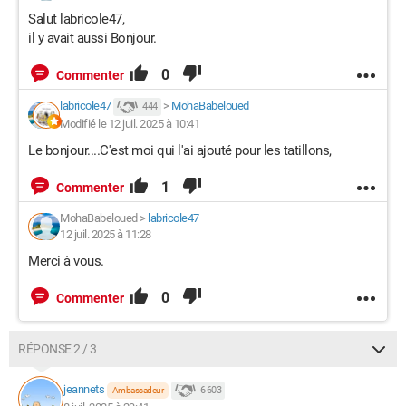
Salut labricole47,
il y avait aussi Bonjour.
0
Commenter
labricole47
>
MohaBabeloued
444
Modifié le 12 juil. 2025 à 10:41
Le bonjour....C'est moi qui l'ai ajouté pour les tatillons,
1
Commenter
MohaBabeloued
>
labricole47
12 juil. 2025 à 11:28
Merci à vous.
0
Commenter
RÉPONSE 2 / 3
jeannets
6 603
Ambassadeur