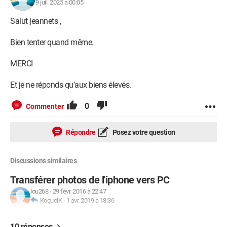
9 juil. 2025 à 00:05
Salut jeannets ,
Bien tenter quand même.
MERCI
Et je ne réponds qu’aux biens élevés.
0
Commenter
Répondre
Posez votre question
Discussions similaires
Transférer photos de l'iphone vers PC
lou268
-
29 févr. 2016 à 22:47
KoguciK
-
1 avr. 2019 à 18:36
10 réponses