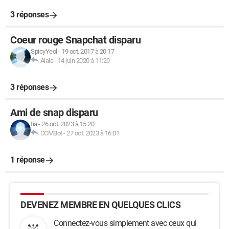
3 réponses
Coeur rouge Snapchat disparu
SpicyYeol
-
19 oct. 2017 à 20:17
Alala
-
14 juin 2020 à 11:20
3 réponses
Ami de snap disparu
tia
-
26 oct. 2023 à 15:20
CCMBot
-
27 oct. 2023 à 16:01
1 réponse
DEVENEZ MEMBRE EN QUELQUES CLICS
Connectez-vous simplement avec ceux qui