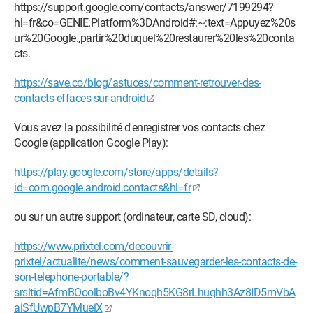
https://support.google.com/contacts/answer/7199294?
hl=fr&co=GENIE.Platform%3DAndroid#:~:text=Appuyez%20s
ur%20Google.,partir%20duquel%20restaurer%20les%20conta
cts.
https://save.co/blog/astuces/comment-retrouver-des-
contacts-effaces-sur-android
Vous avez la possibilité d'enregistrer vos contacts chez
Google (application Google Play):
https://play.google.com/store/apps/details?
id=com.google.android.contacts&hl=fr
ou sur un autre support (ordinateur, carte SD, cloud):
https://www.prixtel.com/decouvrir-
prixtel/actualite/news/comment-sauvegarder-les-contacts-de-
son-telephone-portable/?
srsltid=AfmBOoolboBv4YKnoqh5KG8rLhuqhh3Az8ID5mVbA
aiSfUwpB7YMueiX