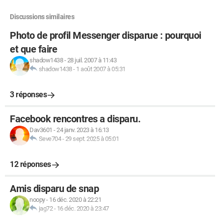
Discussions similaires
Photo de profil Messenger disparue : pourquoi
et que faire
shadow1438
-
28 juil. 2007 à 11:43
shadow1438
-
1 août 2007 à 05:31
3 réponses
Facebook rencontres a disparu.
Dav3601
-
24 janv. 2023 à 16:13
Seve704
-
29 sept. 2025 à 05:01
12 réponses
Amis disparu de snap
noopy
-
16 déc. 2020 à 22:21
jag72
-
16 déc. 2020 à 23:47