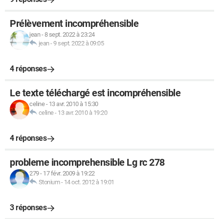
Prélèvement incompréhensible
jean
-
8 sept. 2022 à 23:24
jean
-
9 sept. 2022 à 09:05
4 réponses
Le texte téléchargé est incompréhensible
celine
-
13 avr. 2010 à 15:30
celine
-
13 avr. 2010 à 19:20
4 réponses
probleme incomprehensible Lg rc 278
279
-
17 févr. 2009 à 19:22
Stonium
-
14 oct. 2012 à 19:01
3 réponses