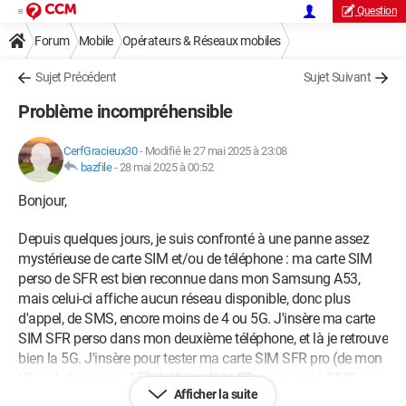
Question
Forum
Mobile
Opérateurs & Réseaux mobiles
Sujet Précédent
Sujet Suivant
Problème incompréhensible
CerfGracieux30
-
Modifié le 27 mai 2025 à 23:08
bazfile
-
28 mai 2025 à 00:52
Bonjour,
Depuis quelques jours, je suis confronté à une panne assez
mystérieuse de carte SIM et/ou de téléphone : ma carte SIM
perso de SFR est bien reconnue dans mon Samsung A53,
mais celui-ci affiche aucun réseau disponible, donc plus
d'appel, de SMS, encore moins de 4 ou 5G. J'insère ma carte
SIM SFR perso dans mon deuxième téléphone, et là je retrouve
bien la 5G. J'insère pour tester ma carte SIM SFR pro (de mon
tél pro) dans mon A53, j'ai bien de la 5G avec appel, SMS.
Afficher la suite