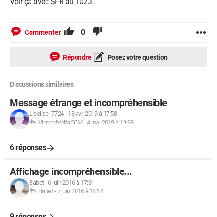
Voir ça avec SFR au 1023 .
0
Commenter
Répondre
Posez votre question
Discussions similaires
Message étrange et incompréhensible
Liselise_7724
-
18 avr. 2019 à 17:58
VincentVoltaCCM
-
4 mai 2019 à 19:38
6 réponses
Affichage incompréhensible...
Babet
-
6 juin 2016 à 17:31
Babet
-
7 juin 2016 à 18:14
9 réponses