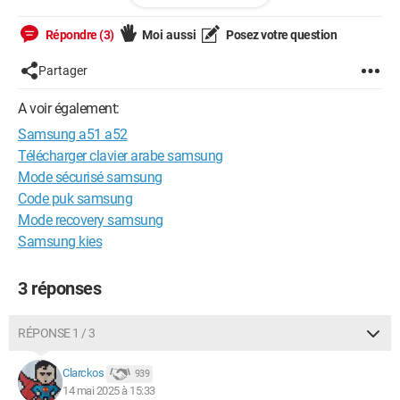
Avant toute chose j'ai préféré avoir votre avis.
Répondre (3)
Moi aussi
Posez votre question
Si vous pouvez m'aider
Partager
Merci
A voir également:
Samsung a51 a52
Lewis44
Télécharger clavier arabe samsung
Mode sécurisé samsung
Code puk samsung
Mode recovery samsung
Samsung kies
3 réponses
RÉPONSE 1 / 3
Clarckos
939
14 mai 2025 à 15:33