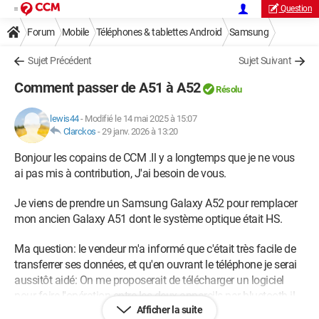
Question
Forum
Mobile
Téléphones & tablettes Android
Samsung
Sujet Précédent
Sujet Suivant
Comment passer de A51 à A52
Résolu
lewis44
-
Modifié le 14 mai 2025 à 15:07
Clarckos
-
29 janv. 2026 à 13:20
Bonjour les copains de CCM .Il y a longtemps que je ne vous
ai pas mis à contribution, J'ai besoin de vous.
Je viens de prendre un Samsung Galaxy A52 pour remplacer
mon ancien Galaxy A51 dont le système optique était HS.
Ma question: le vendeur m'a informé que c'était très facile de
transferrer ses données, et qu'en ouvrant le téléphone je serai
aussitôt aidé: On me proposerait de télécharger un logiciel
pour faire l'opération entre les deux appareils par bluetooth il
Afficher la suite
me semble...?