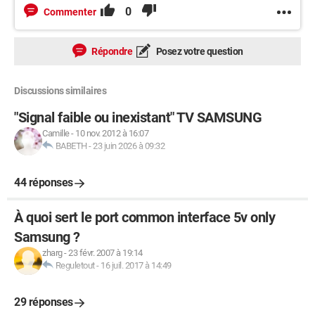
0
Commenter
Répondre
Posez votre question
Discussions similaires
"Signal faible ou inexistant" TV SAMSUNG
Camille
-
10 nov. 2012 à 16:07
BABETH
-
23 juin 2026 à 09:32
44 réponses
À quoi sert le port common interface 5v only
Samsung ?
zharg
-
23 févr. 2007 à 19:14
Reguletout
-
16 juil. 2017 à 14:49
29 réponses