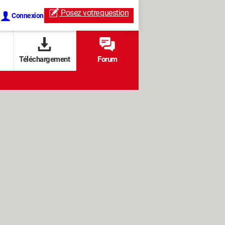
Posez votre
question
Connexion
Téléchargement
Forum