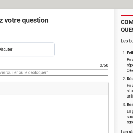
 votre question
COM
QUE
Les b
iscuter
Evi
En 
rép
0/60
clé
Réd
En 
sit
util
Rés
En p
sou
ren
Les rè