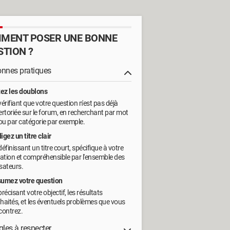
MENT POSER UNE BONNE
STION ?
onnes pratiques
tez les doublons
vérifiant que votre question n'est pas déjà
ertoriée sur le forum, en recherchant par mot
 ou par catégorie par exemple.
igez un titre clair
définissant un titre court, spécifique à votre
uation et compréhensible par l'ensemble des
isateurs.
umez votre question
récisant votre objectif, les résultats
haités, et les éventuels problèmes que vous
contrez.
gles à respecter