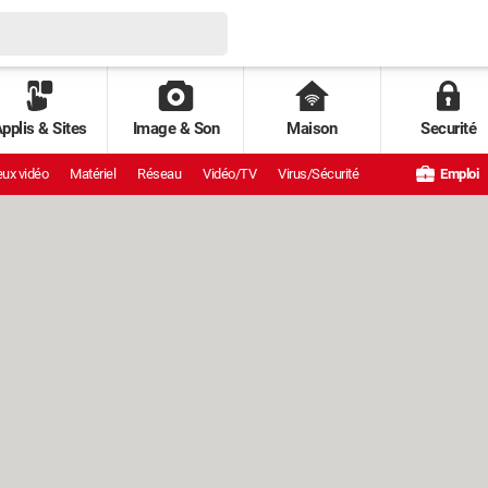
pplis & Sites
Image & Son
Maison
Securité
ux vidéo
Matériel
Réseau
Vidéo/TV
Virus/Sécurité
Emploi