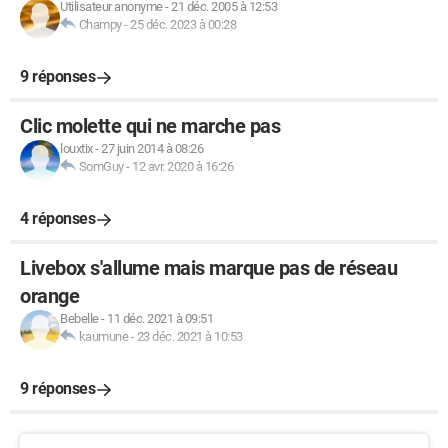
Utilisateur anonyme
-
21 déc. 2005 à 12:53
Champy
-
25 déc. 2023 à 00:28
9 réponses
Clic molette qui ne marche pas
louxtix
-
27 juin 2014 à 08:26
SomGuy
-
12 avr. 2020 à 16:26
4 réponses
Livebox s'allume mais marque pas de réseau
orange
Bebelle
-
11 déc. 2021 à 09:51
kaumune
-
23 déc. 2021 à 10:53
9 réponses