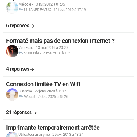
Mélodie
-
10 avr. 2012 à 01:05
LILIANEDEVAUX
-
12 févr. 2019 à 17:19
6 réponses
Formaté mais pas de connexion Internet ?
VissErale
-
13 mai 2016 à 20:20
VissErale
-
14 mai 2016 à 15:55
4 réponses
Connexion limitée TV en Wifi
FSamba
-
22 janv. 2023 à 12:52
Wouaf
-
7 déc. 2025 à 15:26
21 réponses
Imprimante temporairement arrêtée
Utilisateur anonyme
-
25 avr. 2013 à 13:24