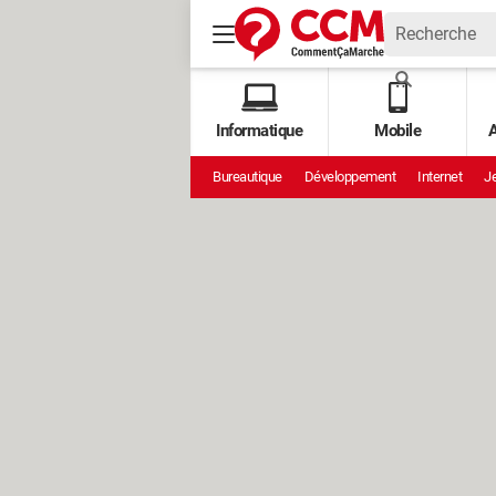
Informatique
Mobile
A
Bureautique
Développement
Internet
Je