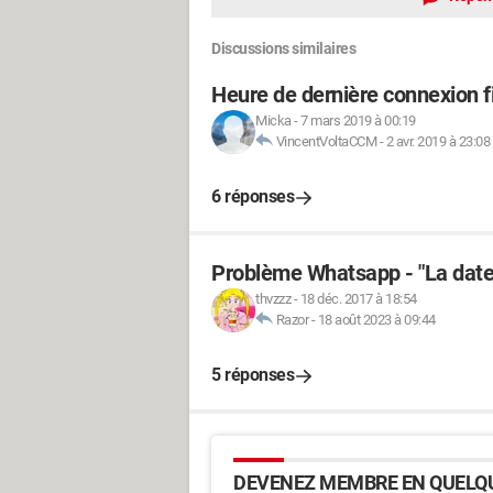
Discussions similaires
Heure de dernière connexion f
Micka
-
7 mars 2019 à 00:19
VincentVoltaCCM
-
2 avr. 2019 à 23:08
6 réponses
Problème Whatsapp - "La date 
thvzzz
-
18 déc. 2017 à 18:54
Razor
-
18 août 2023 à 09:44
5 réponses
DEVENEZ MEMBRE EN QUELQU