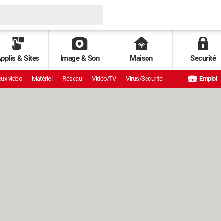
pplis & Sites
Image & Son
Maison
Securité
ux vidéo
Matériel
Réseau
Vidéo/TV
Virus/Sécurité
Emploi