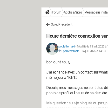
Forum
Applis & Sites
Messagerie inst
Sujet Précédent
Heure dernière connextion su
poulettemaki
-
Modifié le 13 juil. 2025 à
poulettemaki
-
14 juil. 2025 à 14:53
bonjour à tous,
J'ai échangé avec un contact sur wha
même jour à 16h15.
Depuis, mes messages ne sont plus déli
photo de profil et l'heure de sa dernièr
Ma question : suis-je bloquée ou pas, p