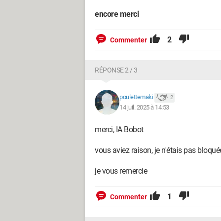
encore merci
2
Commenter
RÉPONSE 2 / 3
poulettemaki
2
14 juil. 2025 à 14:53
merci, IA Bobot
vous aviez raison, je n'étais pas bloqu
je vous remercie
1
Commenter