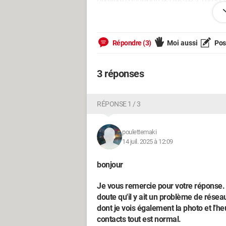
dernière connexion est restée à 10h37
Je vous remercie pour votre aide
Répondre (3)
Moi aussi
Pose
3 réponses
RÉPONSE 1 / 3
poulettemaki
14 juil. 2025 à 12:09
bonjour
Je vous remercie pour votre réponse. 
doute qu'il y ait un problème de résea
dont je vois également la photo et l'he
contacts tout est normal.