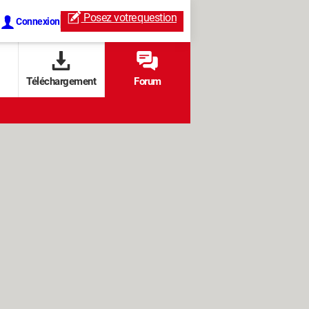
Posez votre
question
Connexion
Téléchargement
Forum