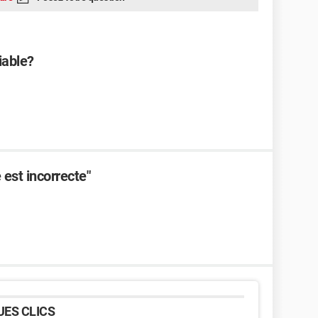
iable?
est incorrecte"
ES CLICS