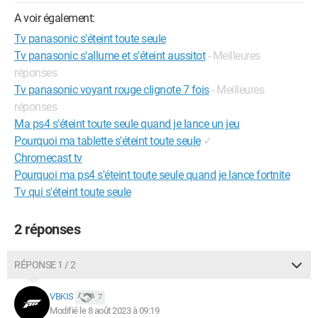
A voir également:
Tv panasonic s'éteint toute seule
Tv panasonic s'allume et s'éteint aussitot
- Meilleures
réponses
Tv panasonic voyant rouge clignote 7 fois
- Meilleures
réponses
Ma ps4 s'éteint toute seule quand je lance un jeu
Pourquoi ma tablette s'éteint toute seule
✓
Chromecast tv
Pourquoi ma ps4 s'éteint toute seule quand je lance fortnite
Tv qui s'éteint toute seule
2 réponses
RÉPONSE 1 / 2
VBKIS
7
Modifié le 8 août 2023 à 09:19