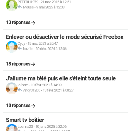
PETERH1979
-
21 nov. 2015 à 12:51
Mouss
-
9 mai 2025 à 12:38
13 réponses
Enlever ou désactiver le mode sécurisé Freebox
Cycy
-
15 nov. 2021 à 20:47
bazfile
-
30 déc. 2024 à 13:06
18 réponses
J'allume ma télé puis elle s'éteint toute seule
jc-hem
-
10 févr. 2021 à 14:09
Andy31200
-
13 févr. 2021 à 08:27
18 réponses
Smart tv boîtier
Loanna23
-
10 janv. 2025 à 22:06