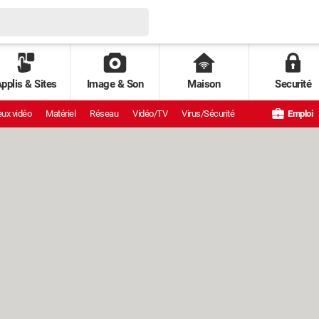
pplis & Sites
Image & Son
Maison
Securité
ux vidéo
Matériel
Réseau
Vidéo/TV
Virus/Sécurité
Emploi