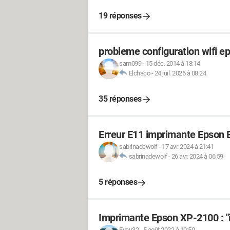
19 réponses
probleme configuration wifi e
sam099
-
15 déc. 2014 à 18:14
Elchaco
-
24 juil. 2026 à 08:24
35 réponses
Erreur E11 imprimante Epson 
sabrinadewolf
-
17 avr. 2024 à 21:41
sabrinadewolf
-
26 avr. 2024 à 06:59
5 réponses
Imprimante Epson XP-2100 : 
Eveu32
-
5 août 2022 à 10:50