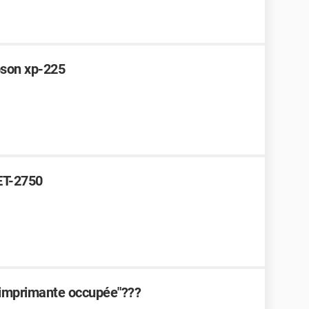
pson xp-225
ET-2750
"imprimante occupée"???