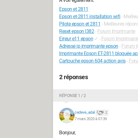
A voir également:
Epson et 2811
Epson et-2811 installation wifi
- Meille
Pilote epson et 2811
- Meilleures répon
Reset epson l382
-
Forum Imprimante
Erreur e11 epson
✓
-
Forum Imprimant
Adresse ip imprimante epson
-
Forum I
Imprimante Epson ET-2811 bloquée aprè
Cartouche epson 604 action avis
-
For
2 réponses
RÉPONSE 1 / 2
cedeve_adal
2
7 mars 2023 à 07:39
Bonjour,