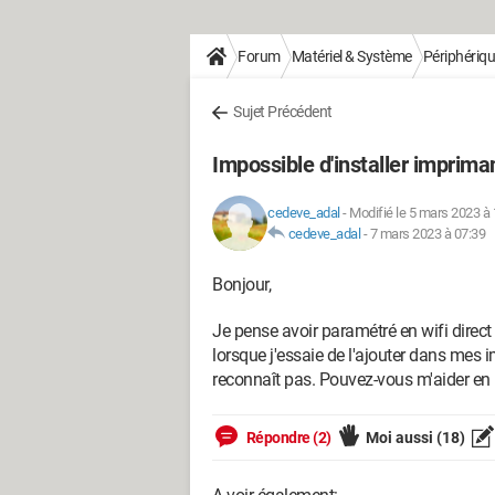
Forum
Matériel & Système
Périphériq
Sujet Précédent
Impossible d'installer impri
cedeve_adal
-
Modifié le 5 mars 2023 à 
cedeve_adal
-
7 mars 2023 à 07:39
Bonjour,
Je pense avoir paramétré en wifi dire
lorsque j'essaie de l'ajouter dans mes
reconnaît pas. Pouvez-vous m'aider en 
Répondre (2)
Moi aussi
(18)