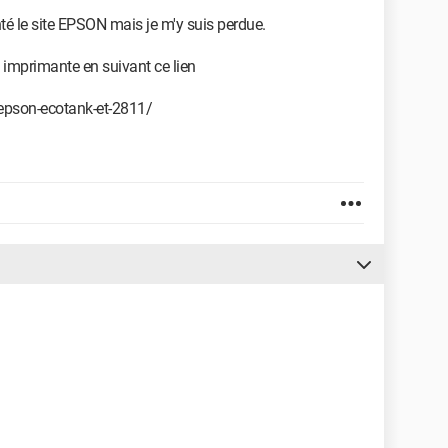
nté le site EPSON mais je m'y suis perdue.
on imprimante en suivant ce lien
e-epson-ecotank-et-2811/