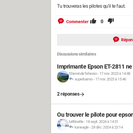
Tu trouveras les pilotes qu'il te faut.
0
Commenter
Répon
Discussions similaires
Imprimante Epson ET-2811 ne 
ShervindeTeheran
-
17 nov. 2023 à 14:48
superbarnis
-
17 nov. 2023 à 15:46
2 réponses
Ou trouver le pilote pour epso
lutttinette
-
18 sept. 2024 à 14:51
kaneagle
-
28 déc. 2024 à 23:14