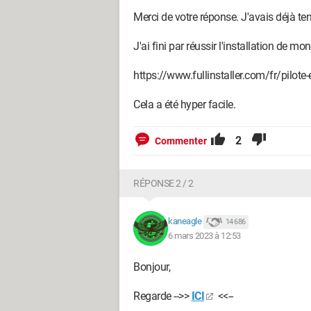
Merci de votre réponse. J'avais déjà te
J'ai fini par réussir l'installation de m
https://www.fullinstaller.com/fr/pilot
Cela a été hyper facile.
2
Commenter
RÉPONSE 2 / 2
kaneagle
14 686
6 mars 2023 à 12:53
Bonjour,
Regarde -->>
ICI
<<--