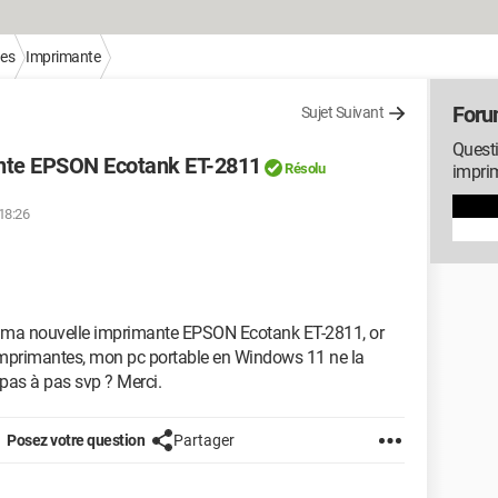
ues
Imprimante
Foru
Sujet Suivant
Questi
mante EPSON Ecotank ET-2811
Résolu
impri
18:26
ct ma nouvelle imprimante EPSON Ecotank ET-2811, or
 imprimantes, mon pc portable en Windows 11 ne la
pas à pas svp ? Merci.
Posez votre question
Partager