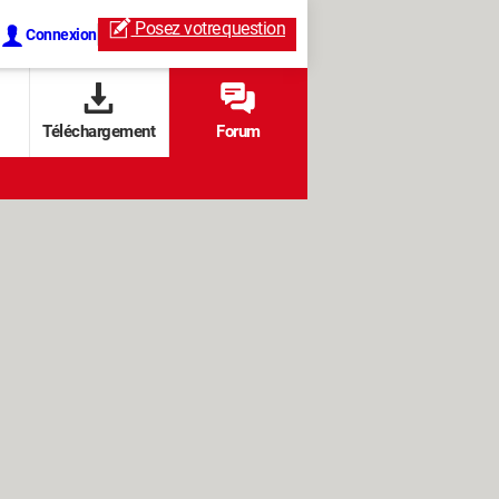
Posez votre
question
Connexion
Téléchargement
Forum