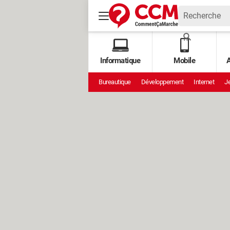
Informatique
Mobile
A
Bureautique
Développement
Internet
Je