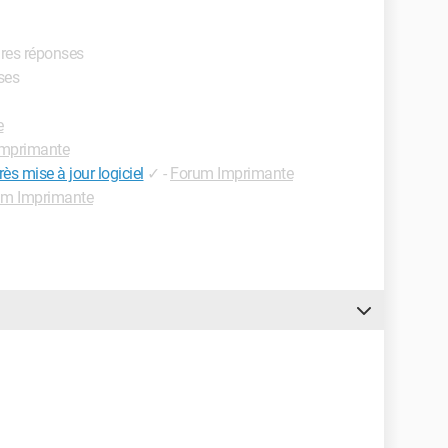
ures réponses
ses
e
mprimante
s mise à jour logiciel
✓
-
Forum Imprimante
um Imprimante