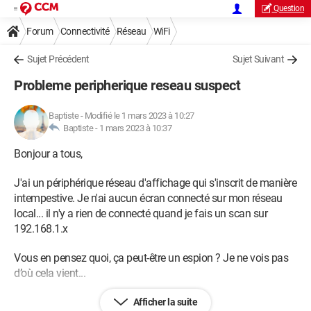
Question
Forum
Connectivité
Réseau
WiFi
Sujet Précédent
Sujet Suivant
Probleme peripherique reseau suspect
Baptiste
-
Modifié le 1 mars 2023 à 10:27
Baptiste -
1 mars 2023 à 10:37
Bonjour a tous,
J'ai un périphérique réseau d'affichage qui s'inscrit de manière
intempestive. Je n'ai aucun écran connecté sur mon réseau
local... il n'y a rien de connecté quand je fais un scan sur
192.168.1.x
Vous en pensez quoi, ça peut-être un espion ? Je ne vois pas
d’où cela vient...
Merci
Afficher la suite