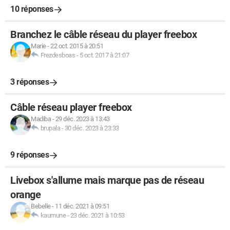
10 réponses
Branchez le câble réseau du player freebox
Marie
-
22 oct. 2015 à 20:51
Frezdesboas
-
5 oct. 2017 à 21:07
3 réponses
Câble réseau player freebox
Madiba
-
29 déc. 2023 à 13:43
brupala
-
30 déc. 2023 à 23:33
9 réponses
Livebox s'allume mais marque pas de réseau
orange
Bebelle
-
11 déc. 2021 à 09:51
kaumune
-
23 déc. 2021 à 10:53