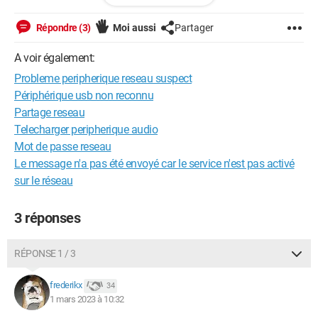
Répondre (3)
Moi aussi
Partager
Windows / Firefox 110.0
A voir également:
Probleme peripherique reseau suspect
Périphérique usb non reconnu
Partage reseau
Telecharger peripherique audio
Mot de passe reseau
Le message n'a pas été envoyé car le service n'est pas activé
sur le réseau
3 réponses
RÉPONSE 1 / 3
frederikx
34
1 mars 2023 à 10:32