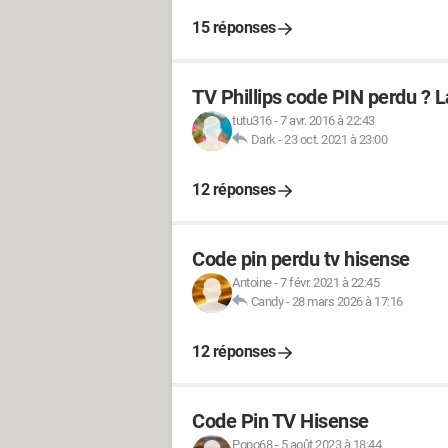
15 réponses
TV Phillips code PIN perdu ? La 
tutu316
-
7 avr. 2016 à 22:43
Dark
-
23 oct. 2021 à 23:00
12 réponses
Code pin perdu tv hisense
Antoine
-
7 févr. 2021 à 22:45
Candy
-
28 mars 2026 à 17:16
12 réponses
Code Pin TV Hisense
Popo68
-
5 août 2023 à 18:44