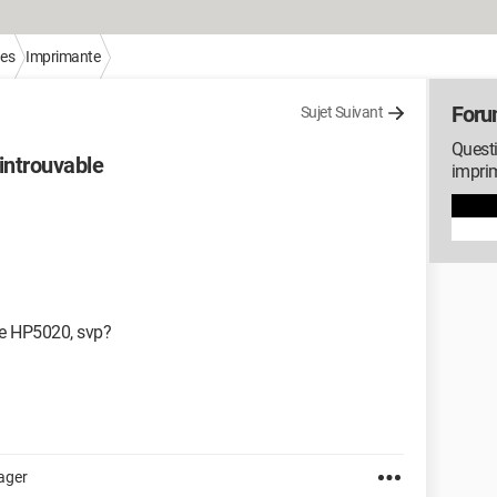
ues
Imprimante
Foru
Sujet Suivant
Questi
introuvable
impri
te HP5020, svp?
ager