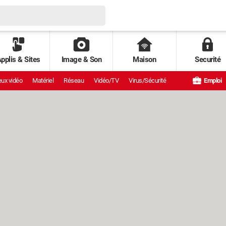
pplis & Sites
Image & Son
Maison
Securité
ux vidéo
Matériel
Réseau
Vidéo/TV
Virus/Sécurité
Emploi