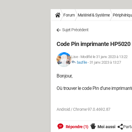
Forum
Matériel & Système
Périphériq
Sujet Précédent
Code Pin imprimante HP5020 
Lise
-
Modifié le 31 janv. 2023 à 13:22
bazfile
-
31 janv. 2023 à 13:27
Bonjour,
Où trouver le code Pin d'une impriman
Android / Chrome 97.0.4692.87
Répondre (1)
Moi aussi
Part