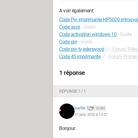
A voir également:
Code Pin imprimante HP5020 introuva
Code ascii
- Guide
Code activation windows 10
- Guide
Code pin
- Guide
Code pin tv edenwood
✓
-
Forum Télév
Code 45 imprimante
✓
-
Forum Proces
1 réponse
RÉPONSE 1 / 1
bazfile
20 268
31 janv. 2023 à 13:27
Bonjour.