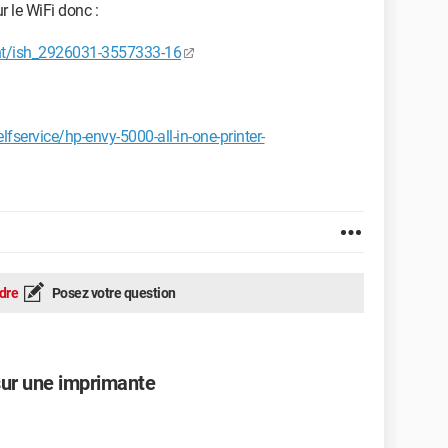
 le WiFi donc :
nt/ish_2926031-3557333-16
lfservice/hp-envy-5000-all-in-one-printer-
dre
Posez votre question
sur une imprimante