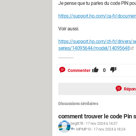
Je pense que tu parles du code PIN pour
https://support.hp.com/ca-fr/docume
Voir aussi.
https://support.hp.com/ch-fr/drivers/se
series/14095644/model/14095648
0
Commenter
Répon
Discussions similaires
comment trouver le code Pin 
birgitt78
-
17 nov. 2024 à 14:37
MPMP10
-
17 nov. 2024 à 18:24