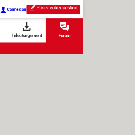
Posez votre
question
Connexion
Téléchargement
Forum