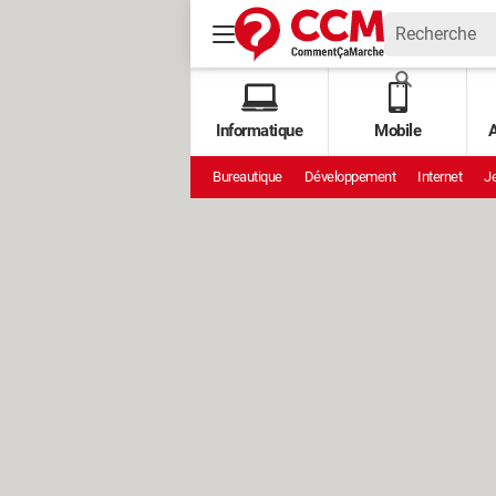
Informatique
Mobile
A
Bureautique
Développement
Internet
Je