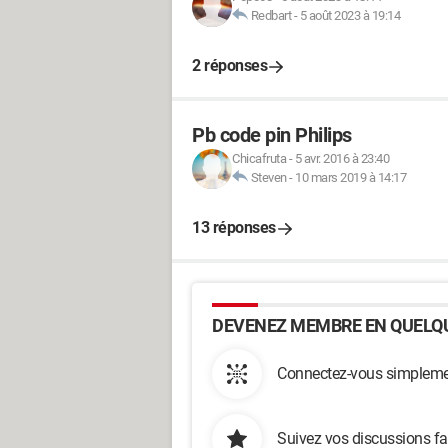
Redbart
-
5 août 2023 à 19:14
2 réponses
Pb code pin Philips
Chicafruta
-
5 avr. 2016 à 23:40
Steven
-
10 mars 2019 à 14:17
13 réponses
DEVENEZ MEMBRE EN QUELQU
Connectez-vous simplemen
Suivez vos discussions fa