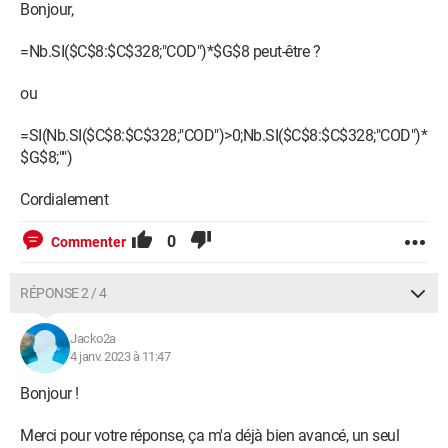
Bonjour,
=Nb.SI($C$8:$C$328;"COD")*$G$8 peut-être ?
ou
=SI(Nb.SI($C$8:$C$328;"COD")>0;Nb.SI($C$8:$C$328;"COD")*
$G$8;"")
Cordialement
0
Commenter
RÉPONSE 2 / 4
Jacko2a
4 janv. 2023 à 11:47
Bonjour !
Merci pour votre réponse, ça m'a déjà bien avancé, un seul