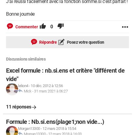
J'ai réussi facilement avec la fonction somme.si c'est parfait !
Bonne journée
0
Commenter
Répondre
Posez votre question
Discussions similaires
Excel formule : nb.si.ens et critère "différent de
vide"
lelion4
-
10 déc. 2012 à 12:56
Mick
-
31 mars 2021 à 06:27
11 réponses
Formule : Nb.si.ens(plage1;non vide...)
Morgan13300
-
12 mars 2018 à 15:54
Morgan13300
-
12 mars 2018 à 16:03