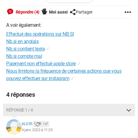
et je veux arriver à
Répondre (4)
Moi aussi
Partager
=Nb.SI($C$8:$C$328;"COD"*$G$8)
A voir également:
En gros, si y'a écrit COD, je veux qu'en plus du NB il me le
Effectué des opérations sur NB.SI
multiplie par le NB de participants apparaissant sur la ligne en
Nb.si en anglais
question
Nb.si contient texte
✓
Merci d'avance ! Bonne journée
Nb.si compte mal
Paiement non effectué apple store
✓
Nous limitons la fréquence de certaines actions que vous
Windows / Firefox 108.0
pouvez effectuer sur instagram
✓
4 réponses
RÉPONSE 1 / 4
ALS35
147
4 janv. 2023 à 11:25