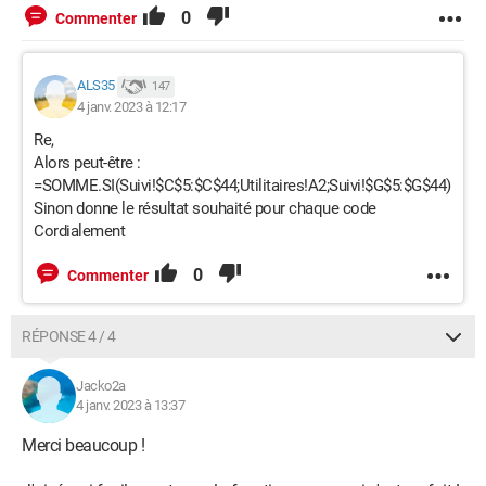
0
Commenter
ALS35
147
4 janv. 2023 à 12:17
Re,
Alors peut-être :
=SOMME.SI(Suivi!$C$5:$C$44;Utilitaires!A2;Suivi!$G$5:$G$44)
Sinon donne le résultat souhaité pour chaque code
Cordialement
0
Commenter
RÉPONSE 4 / 4
Jacko2a
4 janv. 2023 à 13:37
Merci beaucoup !