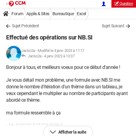
Question
Forum
Applis & Sites
Bureautique
Excel
Sujet Précédent
Sujet Suivant
Effectué des opérations sur NB.SI
Jacko2a
-
Modifié le 4 janv. 2023 à 11:17
Jacko2a -
4 janv. 2023 à 13:37
Bonjour à tous, et meilleurs voeux pour ce début d'année !
Je vous détail mon problème, une formule avec NB.SI me
donne le nombre d'itération d'un thème dans un tableau, je
veux cependant le multiplier au nombre de participants ayant
abordé ce thème.
ma formule ressemble à ça
=Nb.SI($C$8:$C$328;"COD")
Afficher la suite