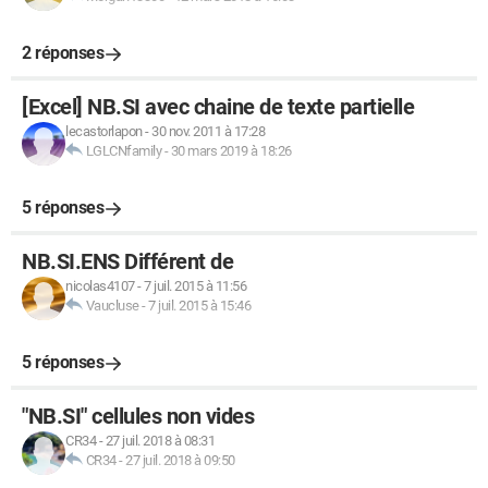
2 réponses
[Excel] NB.SI avec chaine de texte partielle
lecastorlapon
-
30 nov. 2011 à 17:28
LGLCNfamily
-
30 mars 2019 à 18:26
5 réponses
NB.SI.ENS Différent de
nicolas4107
-
7 juil. 2015 à 11:56
Vaucluse
-
7 juil. 2015 à 15:46
5 réponses
"NB.SI" cellules non vides
CR34
-
27 juil. 2018 à 08:31
CR34
-
27 juil. 2018 à 09:50