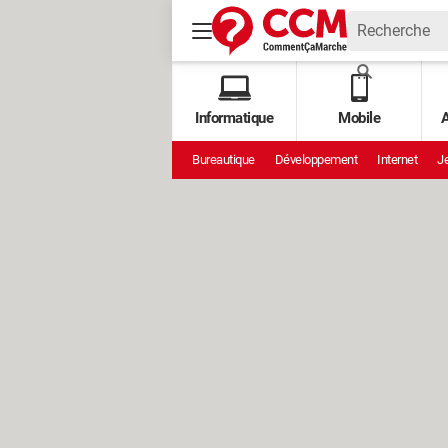
Informatique
Mobile
A
Bureautique
Développement
Internet
Je