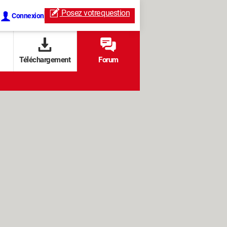
Posez votre
question
Connexion
Téléchargement
Forum