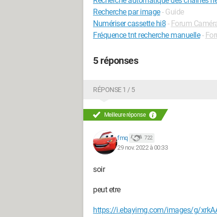
Recherche automatique des chaînes ne
Recherche par image
- Guide
Numériser cassette hi8
-
Forum Camér
Fréquence tnt recherche manuelle
-
For
5 réponses
RÉPONSE 1 / 5
Meilleure réponse
fmq
722
29 nov. 2022 à 00:33
soir
peut etre
https://i.ebayimg.com/images/g/xrk