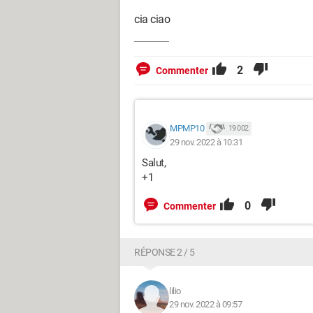
cia ciao
2
Commenter
MPMP10
19 002
29 nov. 2022 à 10:31
Salut,
+1
0
Commenter
RÉPONSE 2 / 5
lilio
29 nov. 2022 à 09:57