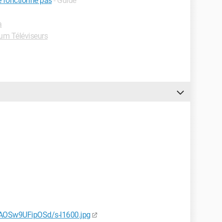
 fonctionne pas
- Guide
a
um Téléviseurs
AAOSw9UFipOSd/s-l1600.jpg