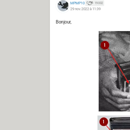
MPMP10
19 002
29 nov. 2022 à 11:39
Bonjour,