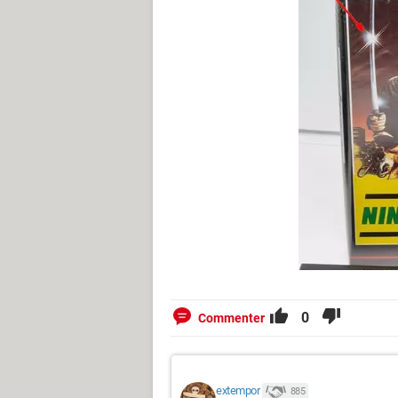
0
Commenter
extempor
885