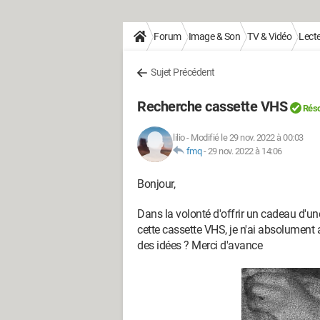
Forum
Image & Son
TV & Vidéo
Lecte
Sujet Précédent
Recherche cassette VHS
Réso
lilio
-
Modifié le 29 nov. 2022 à 00:03
fmq
-
29 nov. 2022 à 14:06
Bonjour,
Dans la volonté d'offrir un cadeau d'un
cette cassette VHS, je n'ai absolument a
des idées ? Merci d'avance