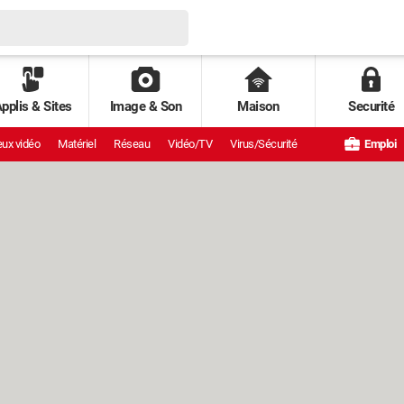
pplis & Sites
Image & Son
Maison
Securité
ux vidéo
Matériel
Réseau
Vidéo/TV
Virus/Sécurité
Emploi