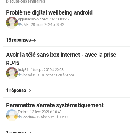
Discussions similaires
Problème digital wellbeing android
Appasamy
-
27 févr. 2022 à 04:25
ME
-
20 mars 2024 à 09:42
15 réponses
Avoir la télé sans box internet - avec la prise
RJ45
Indy31
-
16 sept. 2020 à 20:03
baladur13
-
16 sept. 2020 à 20:24
1 réponse
Paramettre s'arrete systématiquement
Emine
-
13 févr. 2021 à 10:43
ondine
-
13 févr. 2021 à 11:03
1 réponse