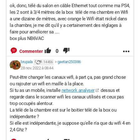
ok, donc, télé du salon en câble Ethernet tout comme ma PS4,
les 2 sont à 3/4 mètres de la box télé de ma chambre en Wifi
a une dizaine de mètres, avec orange le Wifi était nickel dans
la chambre, je me dit qu'il y a certainement des réglages à
faire pour améliorer sa ....
box plus NB6VAC
0
Commenter
brupala
>
gaetan250386
14 456
28 nov. 2022 à 08:44
Peut-être changer les canaux wifi, à part ça, pas grand chose
ou rajouter un wifi en maille à la place.
Si tu as un mobile, installe
network analyser
dessus et
regarde dans le scanner wifi les canaux utilisés et ceux pas
trop occupés alentour.
La télé de la chambre est sur le boitier télé de la box ou
indépendante ?
Si elle est indépendante, je suppose qu'elle n'a que du wifi 4 en
2,4 Ghz ?