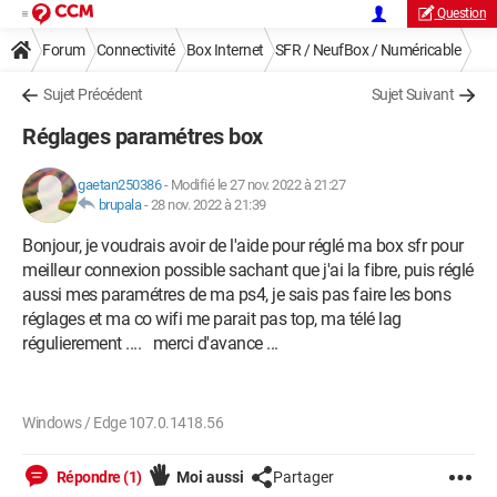
Question
Forum
Connectivité
Box Internet
SFR / NeufBox / Numéricable
Sujet Précédent
Sujet Suivant
Réglages paramétres box
gaetan250386
-
Modifié le 27 nov. 2022 à 21:27
brupala
-
28 nov. 2022 à 21:39
Bonjour, je voudrais avoir de l'aide pour réglé ma box sfr pour
meilleur connexion possible sachant que j'ai la fibre, puis réglé
aussi mes paramétres de ma ps4, je sais pas faire les bons
réglages et ma co wifi me parait pas top, ma télé lag
régulierement .... merci d'avance ...
Windows / Edge 107.0.1418.56
Répondre (1)
Moi aussi
Partager