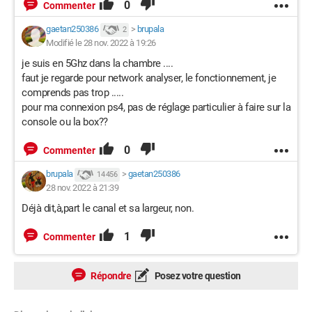
0
Commenter
gaetan250386
>
brupala
2
Modifié le 28 nov. 2022 à 19:26
je suis en 5Ghz dans la chambre ....
faut je regarde pour network analyser, le fonctionnement, je
comprends pas trop .....
pour ma connexion ps4, pas de réglage particulier à faire sur la
console ou la box??
0
Commenter
brupala
>
gaetan250386
14 456
28 nov. 2022 à 21:39
Déjà dit,à,part le canal et sa largeur, non.
1
Commenter
Répondre
Posez votre question