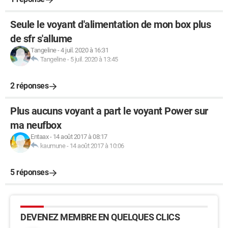
Seule le voyant d'alimentation de mon box plus
de sfr s'allume
Tangeline
-
4 juil. 2020 à 16:31
Tangeline
-
5 juil. 2020 à 13:45
2 réponses
Plus aucuns voyant a part le voyant Power sur
ma neufbox
Entaax
-
14 août 2017 à 08:17
kaumune
-
14 août 2017 à 10:06
5 réponses
DEVENEZ MEMBRE EN QUELQUES CLICS