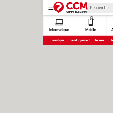
Informatique
Mobile
A
Bureautique
Développement
Internet
Je