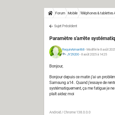
Forum
Mobile
Téléphones & tablettes 
Sujet Précédent
Paramètre s'arrête systémat
RequinAimant68
-
Modifié le 8 août 202
JY29200
-
8 août 2025 à 14:25
Bonjour,
Bonjour depuis ce matin j'ai un probl
Samsung a14 . Quand j'essaye de rentre
systématiquement, ça me fatigue je ne
plaît aidez moi
Android / Chrome 138.0.0.0