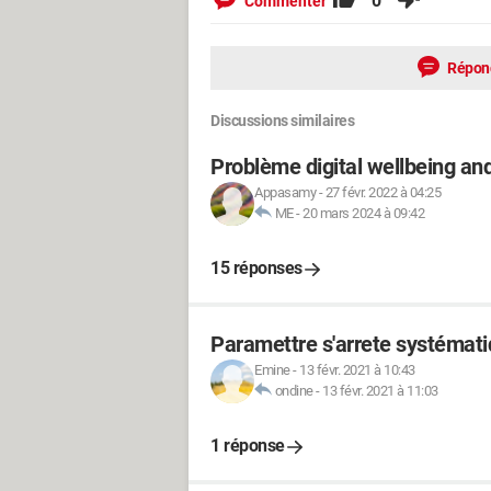
0
Commenter
Répon
Discussions similaires
Problème digital wellbeing an
Appasamy
-
27 févr. 2022 à 04:25
ME
-
20 mars 2024 à 09:42
15 réponses
Paramettre s'arrete systémat
Emine
-
13 févr. 2021 à 10:43
ondine
-
13 févr. 2021 à 11:03
1 réponse