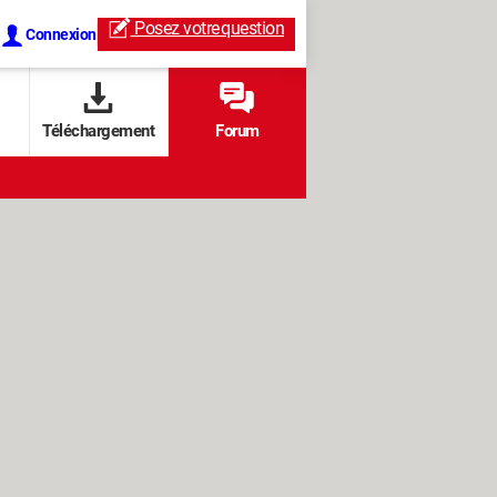
Posez votre
question
Connexion
Téléchargement
Forum