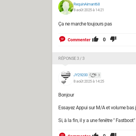
RequinAimant68
8 août 2025 à 14:21
Ça ne marche toujours pas
0
Commenter
RÉPONSE 3 / 3
JY29200
3
8 août 2025 à 14:25
Bonjour
Essayez Appui sur M/A et volume bas 
Si, à la fin, il y a une fenêtre " Fastbo