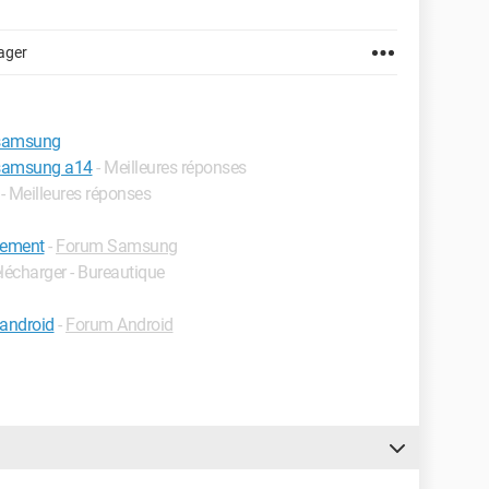
ager
 samsung
 samsung a14
- Meilleures réponses
- Meilleures réponses
uement
-
Forum Samsung
élécharger - Bureautique
 android
-
Forum Android