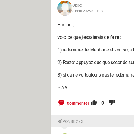
Oblixx
8 août 2025 à 11:18
Bonjour,
voici ce que j'essaierais de faire :
1) redémarrer le téléphone et voir si ça
2) Rester appuyez quelque seconde sur l
3) si ça ne va toujours pas le redémar
B-à-v.
0
Commenter
RÉPONSE 2 / 3