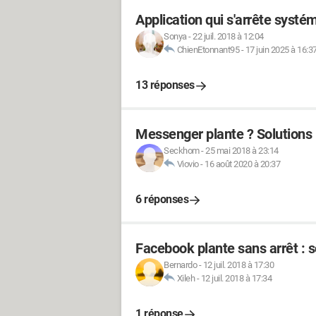
Application qui s'arrête syst
Sonya
-
22 juil. 2018 à 12:04
ChienEtonnant95
-
17 juin 2025 à 16:3
13 réponses
Messenger plante ? Solutions i
Seckhom
-
25 mai 2018 à 23:14
Viovio
-
16 août 2020 à 20:37
6 réponses
Facebook plante sans arrêt : s
Bernardo
-
12 juil. 2018 à 17:30
Xileh
-
12 juil. 2018 à 17:34
1 réponse