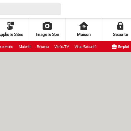
pplis & Sites
Image & Son
Maison
Securité
ux vidéo
Matériel
Réseau
Vidéo/TV
Virus/Sécurité
Emploi