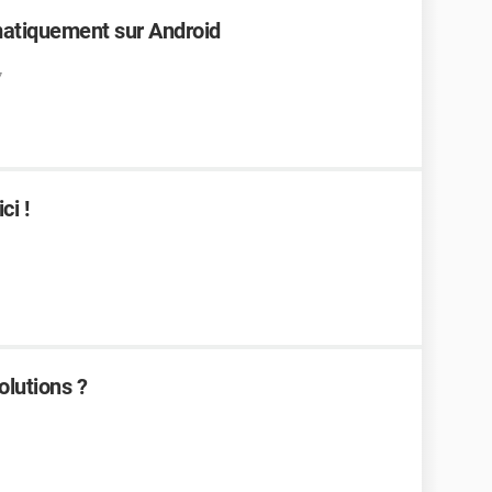
ématiquement sur Android
7
ci !
olutions ?