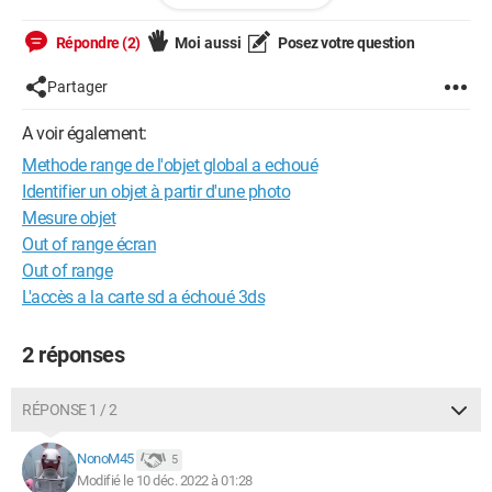
Répondre (2)
Moi aussi
Posez votre question
Dim Xlapp As Object

Dim xlBook As Excel.Workbook

Partager
Dim monchemin As String, monfichier As String, 
lechemin As String, montitre As String, MaPlage As 
A voir également:
Range, MaSomme As Single

Methode range de l'objet global a echoué
Dim DerCol As Integer

Identifier un objet à partir d'une photo
Dim DerLig As Integer

Mesure objet
Dim J As Integer

Out of range écran
Dim I As Integer

Out of range
L'accès a la carte sd a échoué 3ds
monchemin = CurrentProject.Path

2 réponses
monfichier = Environ("UserName") & "_" & 
Format(Now, "yymmddhhnnss") ' je ne mets pas 
d'extension, elle sera crée par l'exportation

RÉPONSE 1 / 2
lechemin = monchemin & "\" & monfichier

montitre = "Liste des dossiers avec l'évenement :" 
NonoM45
5
& Evt.Value & " du " & DatDeb.Value & " au " & 
Modifié le 10 déc. 2022 à 01:28