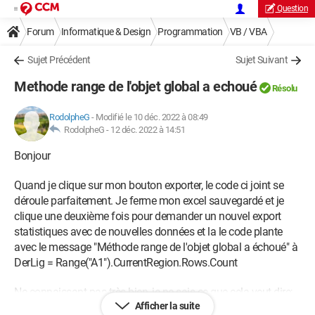
Question
Forum
Informatique & Design
Programmation
VB / VBA
Sujet Précédent
Sujet Suivant
Methode range de l'objet global a echoué
Résolu
RodolpheG
-
Modifié le 10 déc. 2022 à 08:49
RodolpheG -
12 déc. 2022 à 14:51
Bonjour
Quand je clique sur mon bouton exporter, le code ci joint se
déroule parfaitement. Je ferme mon excel sauvegardé et je
clique une deuxième fois pour demander un nouvel export
statistiques avec de nouvelles données et la le code plante
avec le message "Méthode range de l'objet global a échoué" à
DerLig = Range("A1").CurrentRegion.Rows.Count
Ne connaissant pas très bien, je ne sais ce que cela veut dire;
Afficher la suite
merci par avance de votre aide