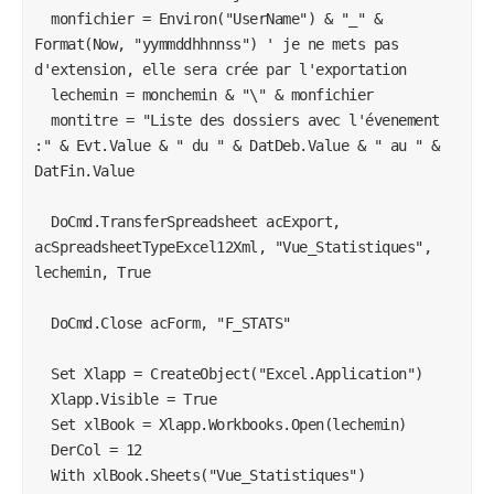
  monfichier = Environ("UserName") & "_" & 
'' Nb ligne & colonne

Format(Now, "yymmddhhnnss") ' je ne mets pas 
d'extension, elle sera crée par l'exportation

'DerCol = ActiveSheet.UsedRange.Columns.Count

  lechemin = monchemin & "\" & monfichier

'DerCol = Range("A1").CurrentRegion.Columns.Count

  montitre = "Liste des dossiers avec l'évenement 
DerCol = 12

:" & Evt.Value & " du " & DatDeb.Value & " au " & 
'MsgBox Range("A1").CurrentRegion.Columns.Count

DatFin.Value

DerLig = Range("A1").CurrentRegion.Rows.Count

MsgBox Range("A1").CurrentRegion.Rows.Count

  DoCmd.TransferSpreadsheet acExport, 
acSpreadsheetTypeExcel12Xml, "Vue_Statistiques", 
lechemin, True

Range("A1:L" & DerLig).Cut Range("A2:L" & DerLig + 
1)

  DoCmd.Close acForm, "F_STATS"

Range("A1") = montitre

  Set Xlapp = CreateObject("Excel.Application")

Range("A1").Interior.Color = RGB(255, 255, 0)

  Xlapp.Visible = True

Range("A1:L1").Merge

  Set xlBook = Xlapp.Workbooks.Open(lechemin)

Range("A1:L1").HorizontalAlignment = xlCenter

  DerCol = 12

Range("A1:L1").Font.Bold = True

  With xlBook.Sheets("Vue_Statistiques")
