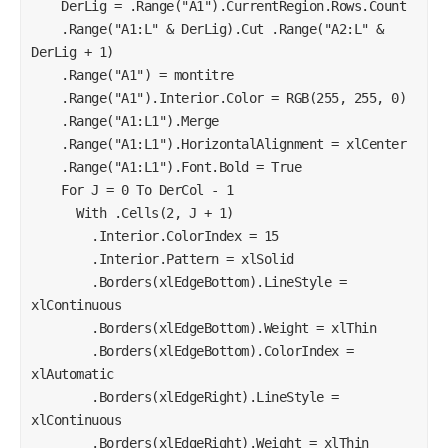
    DerLig = .Range("A1").CurrentRegion.Rows.Count

For J = 0 To DerCol - 1

    .Range("A1:L" & DerLig).Cut .Range("A2:L" & 
    With Cells(2, J + 1)

DerLig + 1)

            .Interior.ColorIndex = 15

    .Range("A1") = montitre

            .Interior.Pattern = xlSolid

    .Range("A1").Interior.Color = RGB(255, 255, 0)

            .Borders(xlEdgeBottom).LineStyle = 
    .Range("A1:L1").Merge

xlContinuous

    .Range("A1:L1").HorizontalAlignment = xlCenter

            .Borders(xlEdgeBottom).Weight = xlThin

    .Range("A1:L1").Font.Bold = True

            .Borders(xlEdgeBottom).ColorIndex = 
    For J = 0 To DerCol - 1

xlAutomatic

      With .Cells(2, J + 1)

            .Borders(xlEdgeRight).LineStyle = 
        .Interior.ColorIndex = 15

xlContinuous

        .Interior.Pattern = xlSolid

            .Borders(xlEdgeRight).Weight = xlThin

        .Borders(xlEdgeBottom).LineStyle = 
            .Borders(xlEdgeRight).ColorIndex = 
xlContinuous

xlAutomatic

        .Borders(xlEdgeBottom).Weight = xlThin

            .HorizontalAlignment = xlCenter

        .Borders(xlEdgeBottom).ColorIndex = 
            .Interior.PatternColorIndex = 
xlAutomatic

xlAutomatic

        .Borders(xlEdgeRight).LineStyle = 
            .Interior.ThemeColor = 
xlContinuous

xlThemeColorDark1

        .Borders(xlEdgeRight).Weight = xlThin

            .Interior.TintAndShade = 