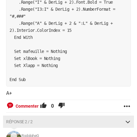
    .Range("I" & DerLig + 2).Font.Bold = True

'            .Borders(xlEdgeRight).ColorIndex = 
    .Range("I3:I" & DerLig + 2).NumberFormat = 
xlAutomatic

"#,###"

'            .HorizontalAlignment = xlCenter

    .Range("A" & DerLig + 2 & ":L" & DerLig + 
'    End With

2).Interior.ColorIndex = 15

'  Next i

  End With

'Next J

  Set mafeuille = Nothing

'' Largeur colonne

  Set xlBook = Nothing

  Set Xlapp = Nothing

Columns("A:L").EntireColumn.AutoFit

Columns("K").EntireColumn.ColumnWidth = 50

'' Format & Somme & Gras

A+
Set MaPlage = Range("I3:I" & DerLig + 1)

0
Commenter
MaSomme = WorksheetFunction.Sum(MaPlage)

RÉPONSE 2 / 2
Range("I" & DerLig + 2) = MaSomme

Range("I" & DerLig + 2).Font.Bold = True

RodolpheG