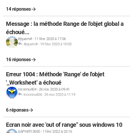
14 réponses
Message : la méthode Range de l'objet global a
échoué...
#jquem#
-
11 févr. 2020 à 17:06
#jquem#
-
19 févr. 2020 à 19:08
16 réponses
Erreur 1004 : Méthode 'Range' de l'objet
'_Worksheet' a échoué
Inconnu404
-
26 nov. 2020 à 09:41
Inconnu404
-
26 nov. 2020 à 11:19
6 réponses
Ecran noir avec 'out of range" sous windows 10
SAPHIR13600
-
1 févr. 2022 à 23:16