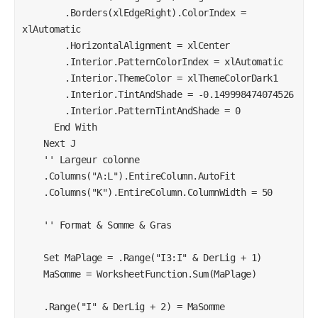
        .Borders(xlEdgeRight).ColorIndex = 
-0.149998474074526

xlAutomatic

            .Interior.PatternTintAndShade = 0

        .HorizontalAlignment = xlCenter

        .Interior.PatternColorIndex = xlAutomatic

    End With

        .Interior.ThemeColor = xlThemeColorDark1

Next J

        .Interior.TintAndShade = -0.149998474074526

        .Interior.PatternTintAndShade = 0

      End With

    Next J

'For J = 3 To DerniereLigne

    '' Largeur colonne

'  For i = 1 To DerniereColonne

    .Columns("A:L").EntireColumn.AutoFit

'    With Cells(J, i)

    .Columns("K").EntireColumn.ColumnWidth = 50

'            .Borders(xlEdgeBottom).LineStyle = 
xlContinuous

    '' Format & Somme & Gras

'            .Borders(xlEdgeBottom).Weight = xlThin

'            .Borders(xlEdgeBottom).ColorIndex = 
    Set MaPlage = .Range("I3:I" & DerLig + 1)

xlAutomatic

    MaSomme = WorksheetFunction.Sum(MaPlage)

'            .Borders(xlEdgeRight).LineStyle = 
xlContinuous

    .Range("I" & DerLig + 2) = MaSomme

'            .Borders(xlEdgeRight).Weight = xlThin
