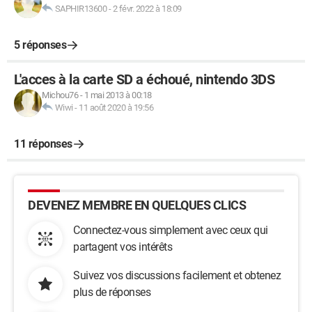
SAPHIR13600
-
2 févr. 2022 à 18:09
5 réponses
L'acces à la carte SD a échoué, nintendo 3DS
Michou76
-
1 mai 2013 à 00:18
Wiwi
-
11 août 2020 à 19:56
11 réponses
DEVENEZ MEMBRE EN QUELQUES CLICS
Connectez-vous simplement avec ceux qui
partagent vos intérêts
Suivez vos discussions facilement et obtenez
plus de réponses