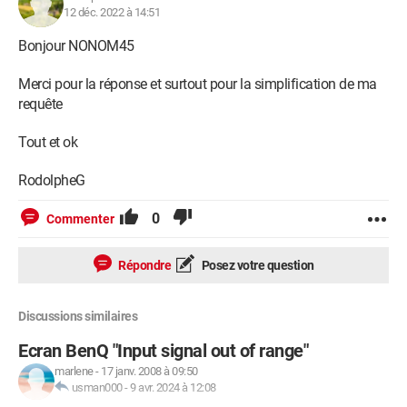
Range("I3:I" & DerLig + 2).NumberFormat = "#,###"

12 déc. 2022 à 14:51
Range("A" & DerLig + 2 & ":L" & DerLig + 
Bonjour NONOM45
2).Interior.ColorIndex = 15

Merci pour la réponse et surtout pour la simplification de ma
requête
Set mafeuille = Nothing

Set xlBook = Nothing

Tout et ok
Set Xlapp = Nothing

RodolpheG
0
Commenter
Répondre
Posez votre question
Discussions similaires
Ecran BenQ "Input signal out of range"
marlene
-
17 janv. 2008 à 09:50
usman000
-
9 avr. 2024 à 12:08