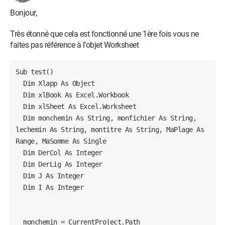
DatFin.Value

Bonjour,
DoCmd.TransferSpreadsheet acExport, 
Très étonné que cela est fonctionné une 1ère fois vous ne
acSpreadsheetTypeExcel12Xml, "Vue_Statistiques", 
faites pas référence à l'objet Worksheet
lechemin, True

Sub test()

DoCmd.Close acForm, "F_STATS"

  Dim Xlapp As Object

  Dim xlBook As Excel.Workbook

Set Xlapp = CreateObject("Excel.Application")

  Dim xlSheet As Excel.Worksheet

Xlapp.Visible = True

  Dim monchemin As String, monfichier As String, 
Set xlBook = Xlapp.Workbooks.Open(lechemin)

lechemin As String, montitre As String, MaPlage As 
Range, MaSomme As Single

  Dim DerCol As Integer

'Sheets("Vue_Statistiques").Select

  Dim DerLig As Integer

'Range("A1").Select

  Dim J As Integer

'' Insertion Ligne & Fusion

  Dim I As Integer

'Rows(1).Insert

'Range("A1:L1").Insert

  monchemin = CurrentProject.Path
