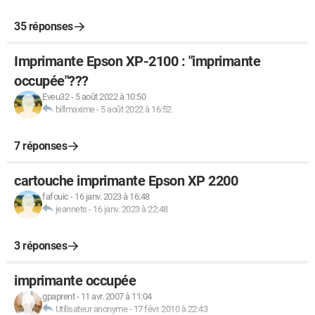
35 réponses
Imprimante Epson XP-2100 : "imprimante
occupée"???
Eveu32
-
5 août 2022 à 10:50
billmaxime
-
5 août 2022 à 16:52
7 réponses
cartouche imprimante Epson XP 2200
fafouic
-
16 janv. 2023 à 16:48
jeannets
-
16 janv. 2023 à 22:48
3 réponses
imprimante occupée
gpaprent
-
11 avr. 2007 à 11:04
Utilisateur anonyme
-
17 févr. 2010 à 22:43