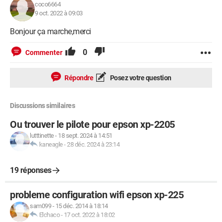
coco6664
9 oct. 2022 à 09:03
Bonjour ça marche,merci
0
Commenter
Répondre
Posez votre question
Discussions similaires
Ou trouver le pilote pour epson xp-2205
lutttinette
-
18 sept. 2024 à 14:51
kaneagle
-
28 déc. 2024 à 23:14
19 réponses
probleme configuration wifi epson xp-225
sam099
-
15 déc. 2014 à 18:14
Elchaco
-
17 oct. 2022 à 18:02