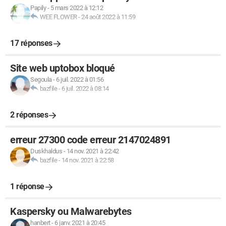
Papily
-
5 mars 2022 à 12:12
WEE FLOWER
-
24 août 2022 à 11:59
17 réponses
Site web uptobox bloqué
Segoula
-
6 juil. 2022 à 01:56
bazfile
-
6 juil. 2022 à 08:14
2 réponses
erreur 27300 code erreur 2147024891
Duskhaldus
-
14 nov. 2021 à 22:42
bazfile
-
14 nov. 2021 à 22:58
1 réponse
Kaspersky ou Malwarebytes
hanbert
-
6 janv. 2021 à 20:45