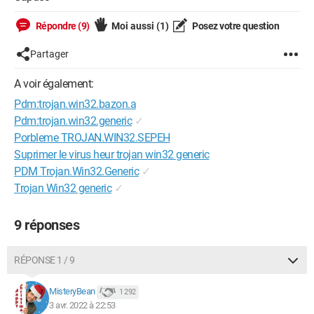
Répondre (9)
Moi aussi
(1)
Posez votre question
Partager
A voir également:
Pdm:trojan.win32.bazon.a
Pdm:trojan.win32.generic
✓
Porbleme TROJAN.WIN32.SEPEH
Suprimer le virus heur trojan win32 generic
PDM Trojan.Win32.Generic
✓
Trojan Win32 generic
✓
9 réponses
RÉPONSE 1 / 9
MisteryBean
1 292
3 avr. 2022 à 22:53