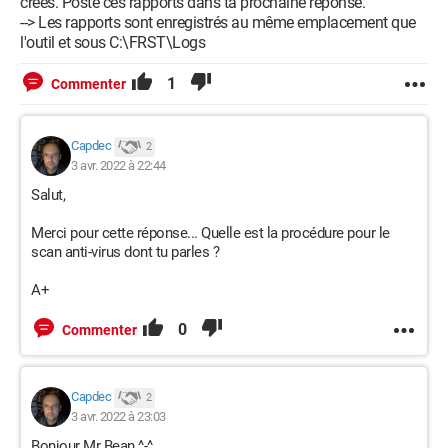
créés. Poste ces rapports dans ta prochaine réponse.
--> Les rapports sont enregistrés au même emplacement que
l'outil et sous C:\FRST\Logs
1
Commenter
Capdec
2
3 avr. 2022 à 22:44
Salut,
Merci pour cette réponse... Quelle est la procédure pour le
scan anti-virus dont tu parles ?
A+
0
Commenter
Capdec
2
3 avr. 2022 à 23:03
Bonjour Mr Bean ^-^,