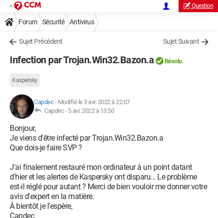
Question
Forum
Sécurité
Antivirus
Sujet Précédent
Sujet Suivant
Infection par Trojan.Win32.Bazon.a
Résolu
Kaspersky
Capdec
-
Modifié le 3 avr. 2022 à 22:07
Capdec -
5 avr. 2022 à 13:50
Bonjour,
Je viens d'être infecté par Trojan.Win32.Bazon.a
Que dois-je faire SVP ?
J'ai finalement restauré mon ordinateur à un point datant
d'hier et les alertes de Kaspersky ont disparu... Le problème
est-il réglé pour autant ? Merci de bien vouloir me donner votre
avis d'expert en la matière.
À bientôt je l'espère,
Capdec