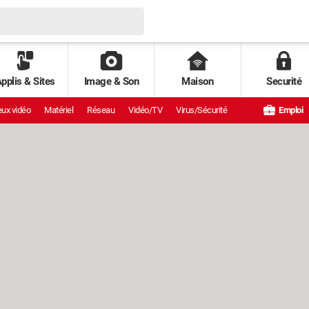
pplis & Sites
Image & Son
Maison
Securité
ux vidéo
Matériel
Réseau
Vidéo/TV
Virus/Sécurité
Emploi