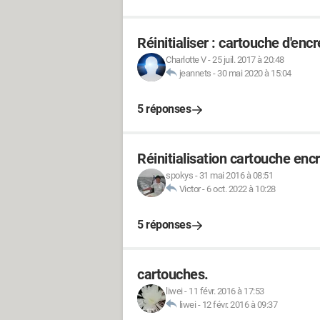
Réinitialiser : cartouche d'en
Charlotte V
-
25 juil. 2017 à 20:48
jeannets
-
30 mai 2020 à 15:04
5 réponses
Réinitialisation cartouche enc
spokys
-
31 mai 2016 à 08:51
Victor
-
6 oct. 2022 à 10:28
5 réponses
cartouches.
liwei
-
11 févr. 2016 à 17:53
liwei
-
12 févr. 2016 à 09:37