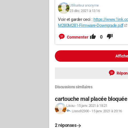
Utilisateur anonyme
23 déc. 2021 à 13:16
Voir et garder ceci :
https://www.1ink.
M280M281-Firmware-Downgrade.pdf
0
Commenter
Affiche
Répon
Discussions similaires
cartouche mal placée bloquée
Lisou
-
15 janv. 2021 à 18:21
Lisou92300
-
15 janv. 2021 à 20:16
2 réponses