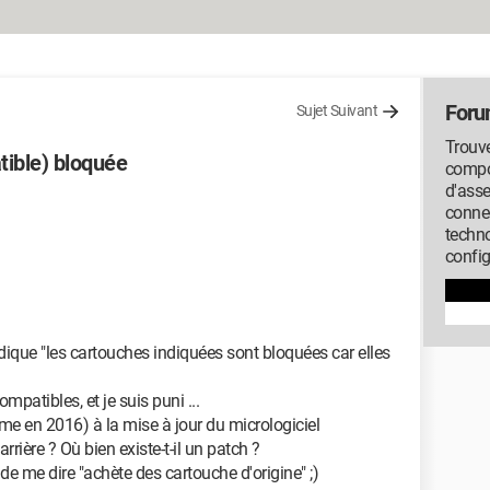
Foru
Sujet Suivant
Trouve
tible) bloquée
compos
d'ass
conne
techno
config
dique "les cartouches indiquées sont bloquées car elles
mpatibles, et je suis puni ...
me en 2016) à la mise à jour du micrologiciel
rrière ? Où bien existe-t-il un patch ?
 de me dire "achète des cartouche d'origine" ;)