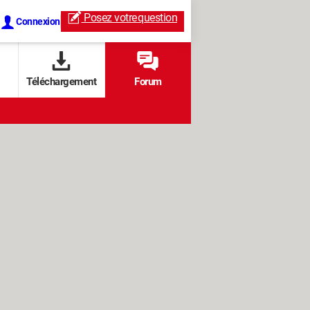
Posez votre
question
Connexion
Téléchargement
Forum