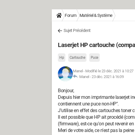
Forum
Matériel & Système
Sujet Précédent
Laserjet HP cartouche (compa
Hp
Cartouche
Puce
Manel
-
Modifié le 23 déc. 2021 à 10:27
Manel -
23 déc. 2021 à 16:09
Bonjour,
Depuis hier mon imprimante laserjet in
contiennent une puce non-HP".
J'utilise en effet des cartouches toner co
Il est possible que HP ait procédé (com
(firmware), est-ce qu'on peut revenir en a
Meri de votre aide, ce n'est pas la peine