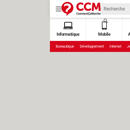
Informatique
Mobile
A
Bureautique
Développement
Internet
Je