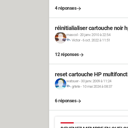
4 réponses
réinitialialiser cartouche noir 
mascol
-
20 janv. 2010 à 22:54
Victor
-
6 oct. 2022 à 11:51
12 réponses
reset cartouche HP multifonct
watsuer
-
30 janv. 2009 à 11:24
grtete
-
10 mai 2024 à 08:37
6 réponses