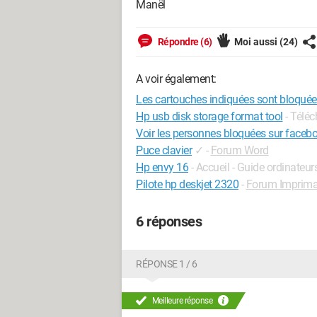
Manël
Répondre (6)
Moi aussi
(24)
A voir également:
Les cartouches indiquées sont bloquée
Hp usb disk storage format tool
- Télé
Voir les personnes bloquées sur faceb
Puce clavier
✓
-
Forum Word
Hp envy 16
- Accueil - Guide ordinateur
Pilote hp deskjet 2320
-
Forum Imprima
6 réponses
RÉPONSE 1 / 6
Meilleure réponse