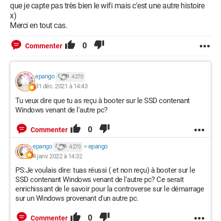
que je capte pas très bien le wifi mais c'est une autre histoire
x)
Merci en tout cas.
0
Commenter
epango
4 270
31 déc. 2021 à 14:43
Tu veux dire que tu as reçu à booter sur le SSD contenant
Windows venant de l'autre pc?
0
Commenter
epango
>
epango
4 270
4 janv. 2022 à 14:32
PS:Je voulais dire: tuas réussi ( et non reçu) à booter sur le
SSD contenant Windows venant de l'autre pc? Ce serait
enrichissant de le savoir pour la controverse sur le démarrage
sur un Windows provenant d'un autre pc.
0
Commenter