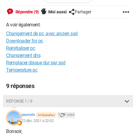
problème qui me vient à l'esprit c'est est-ce que juste copié
collé le dossier "program files" (par exemple) est ok? Car il y a
Répondre (9)
Moi aussi
Partager
des dossiers système et je sais pas du tout si ça fonctionne.
Merci d'avance pour vos réponses.
A voir également:
Changement de pc, avec ancien ssd
Downloader for pc
Reinitialiser pc
Changement dns
Remplacer disque dur par ssd
Temperature pc
9 réponses
RÉPONSE 1 / 9
jeannets
6 604
Ambassadeur
22 déc. 2021 à 22:02
Bonsoir,