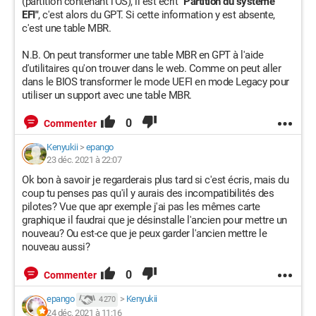
(partition contenant l'OS), il est écrit "
Partition du système
EFI"
, c'est alors du GPT. Si cette information y est absente,
c'est une table MBR.
N.B. On peut transformer une table MBR en GPT à l'aide
d'utilitaires qu'on trouver dans le web. Comme on peut aller
dans le BIOS transformer le mode UEFI en mode Legacy pour
utiliser un support avec une table MBR.
0
Commenter
Kenyukii
>
epango
23 déc. 2021 à 22:07
Ok bon à savoir je regarderais plus tard si c'est écris, mais du
coup tu penses pas qu'il y aurais des incompatibilités des
pilotes? Vue que apr exemple j'ai pas les mêmes carte
graphique il faudrai que je désinstalle l'ancien pour mettre un
nouveau? Ou est-ce que je peux garder l'ancien mettre le
nouveau aussi?
0
Commenter
epango
>
Kenyukii
4 270
24 déc. 2021 à 11:16