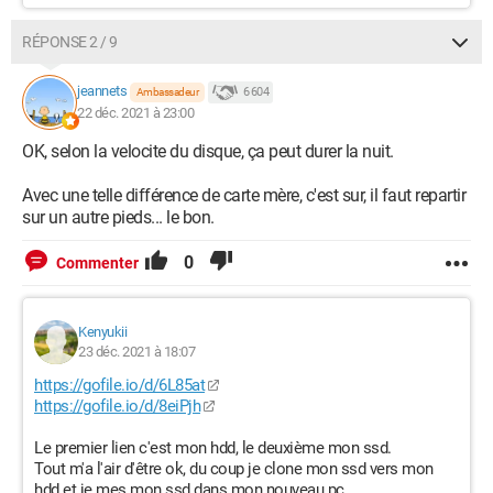
RÉPONSE 2 / 9
jeannets
6 604
Ambassadeur
22 déc. 2021 à 23:00
OK, selon la velocite du disque, ça peut durer la nuit.
Avec une telle différence de carte mère, c'est sur, il faut repartir
sur un autre pieds... le bon.
0
Commenter
Kenyukii
23 déc. 2021 à 18:07
https://gofile.io/d/6L85at
https://gofile.io/d/8eiPjh
Le premier lien c'est mon hdd, le deuxième mon ssd.
Tout m'a l'air d'être ok, du coup je clone mon ssd vers mon
hdd et je mes mon ssd dans mon nouveau pc.