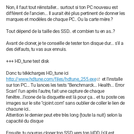
Non, il faut tout réinstaller... surtout si ton PC nouveau est
différent de l'ancien... Il aurait été plus pertinent de donner les
marques et modèles de chaque PC.. Ou la carte mère.?
Tout dépend de la taille des SSD.. et combien tu en as..?
Avant de cloner, je te conseille de tester ton disque dur... s'il a
des défauts, tu vas aux ennuis.
+++ HD_tune test disk
Donc tu télécharges HD_tune ici
http://www.hdtune.com/files/hdtune_255.exe
et l'installe
sur ton PC... Tu lances les tests "Benchmarck... Health... Error
Scan" l'un après l'autre, fait une capture de chaque
fenêtre...l'icone de la disquette est là pour ça... et tu poste ces
images sur le site "cjoint.com" sans oublier de coller le lien de
chacune ici..
Attention le dernier peut etre très long (toute la nuit) selon la
capacité du disque
Ensuite, tu pourras cloner ton SSD vers ton HDD (s'il est