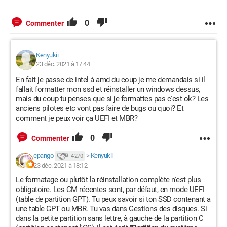
0
Commenter
Kenyukii
23 déc. 2021 à 17:44
En fait je passe de intel à amd du coup je me demandais si il
fallait formatter mon ssd et réinstaller un windows dessus,
mais du coup tu penses que si je formattes pas c'est ok? Les
anciens pilotes etc vont pas faire de bugs ou quoi? Et
comment je peux voir ça UEFI et MBR?
0
Commenter
epango
>
Kenyukii
4 270
23 déc. 2021 à 18:12
Le formatage ou plutôt la réinstallation complète n'est plus
obligatoire. Les CM récentes sont, par défaut, en mode UEFI
(table de partition GPT). Tu peux savoir si ton SSD contenant a
une table GPT ou MBR. Tu vas dans Gestions des disques. Si
dans la petite partition sans lettre, à gauche de la partition C