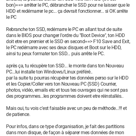
bon)==> arrêter le PC, débrancher le SSD pour ne laisser que le
HDD et redémarrer le pc... ça devrait fonctionner... si OK arrête
le PC
Rebranche ton SSD, redémarre le PC en allant tout de suite
dans le BIOS pour changer l'ordre du "Boot Device", ton HDD
doit etre en premier et le SSD en second==> F10 Save and Exit,
le PC redémarre avec ses deux disques et Boot sur le HDD,
ainsi tu peux formater ton SSD... puis arrête le PC.
après ça, tu récupère ton SSD... le monte dans ton Nouveau
PC...lui installe ton Windows/Linux préféré..
par la suite tu pourras récupérer tes données perso sur le HDD
et les Copier/Coller vers ton Nouveau PC (SSD) Courrier,
photos, vidéo, emails etc et tous tes ouvrages qui ne sont pas
des programmes...les programmes doivent etre réinstallés..
Mais oui, tu vois c'est faisable avec un peu de méthode...!!! et
de patience.
Pour infos, dans ce type d'organisation, je fait des partitions
dans mon disque, de façon à séparer mes données de mon