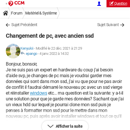
Question
Forum
Matériel & Système
Sujet Précédent
Sujet Suivant
Changement de pc, avec ancien ssd
Kenyukii
-
Modifié le 22 déc. 2021 à 21:29
epango
-
4 janv. 2022 à 14:32
Bonjour, bonsoir,
Je ne suis pas un expert en hardware du coup j'ai besoin
d'aide svp, je changes de pc mais je voudrai garder mes
données qui sont dans mon ssd, j'ai vu que pour ne pas avoir
de conflit il faudrai démarré le nouveau pc avec un ssd vierge
et réinstaller
windows
etc... ma question est la suivante: y a-t-il
une solution pour que je garde mes données? Sachant que j'ai
un vieux hdd sur lequel je pourrai clone mon ssd puis je
penses à formatter mon ssd pour le mettre dans mon
nouveau pc, puis après avoir installer windows et tout ce qu'il
faut (driver etc.. car j'ai monté moi même ce nouveau pc), je
Afficher la suite
voudrai récupérer mes données dans le hdd mais là est le