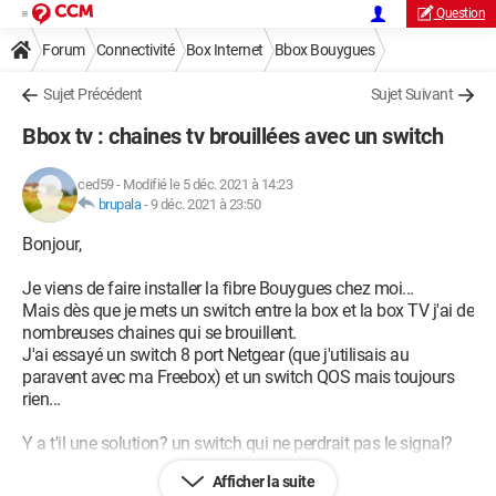
Question
Forum
Connectivité
Box Internet
Bbox Bouygues
Sujet Précédent
Sujet Suivant
Bbox tv : chaines tv brouillées avec un switch
ced59
-
Modifié le 5 déc. 2021 à 14:23
brupala
-
9 déc. 2021 à 23:50
Bonjour,
Je viens de faire installer la fibre Bouygues chez moi...
Mais dès que je mets un switch entre la box et la box TV j'ai de
nombreuses chaines qui se brouillent.
J'ai essayé un switch 8 port Netgear (que j'utilisais au
paravent avec ma Freebox) et un switch QOS mais toujours
rien...
Y a t'il une solution? un switch qui ne perdrait pas le signal?
Afficher la suite
Merci d'avance