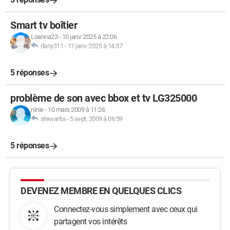
Smart tv boîtier
Loanna23
-
10 janv. 2025 à 22:06
dany311
-
11 janv. 2025 à 14:37
5 réponses
problème de son avec bbox et tv LG325000
ninie
-
10 mars 2009 à 11:26
stewartia
-
5 sept. 2009 à 06:59
5 réponses
DEVENEZ MEMBRE EN QUELQUES CLICS
Connectez-vous simplement avec ceux qui
partagent vos intérêts