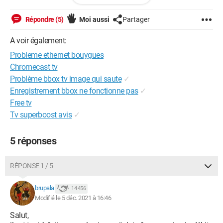
Configuration:
Windows / Chrome 96.0.4664.45
Répondre (5)
Moi aussi
Partager
A voir également:
Probleme ethernet bouygues
Chromecast tv
Problème bbox tv image qui saute
✓
Enregistrement bbox ne fonctionne pas
✓
Free tv
Tv superboost avis
✓
5 réponses
RÉPONSE 1 / 5
brupala
14 456
Modifié le 5 déc. 2021 à 16:46
Salut,