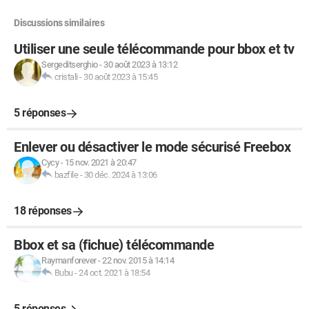
Discussions similaires
Utiliser une seule télécommande pour bbox et tv
Sergeditserghio
-
30 août 2023 à 13:12
cristali
-
30 août 2023 à 15:45
5 réponses
Enlever ou désactiver le mode sécurisé Freebox
Cycy
-
15 nov. 2021 à 20:47
bazfile
-
30 déc. 2024 à 13:06
18 réponses
Bbox et sa (fichue) télécommande
Raymanforever
-
22 nov. 2015 à 14:14
Bubu
-
24 oct. 2021 à 18:54
5 réponses