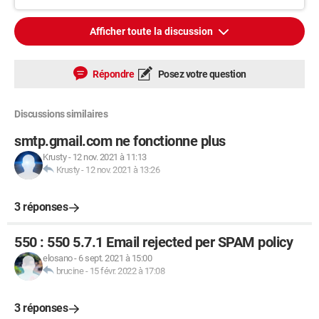
Afficher toute la discussion
Répondre
Posez votre question
Discussions similaires
smtp.gmail.com ne fonctionne plus
Krusty
-
12 nov. 2021 à 11:13
Krusty
-
12 nov. 2021 à 13:26
3 réponses
550 : 550 5.7.1 Email rejected per SPAM policy
elosano
-
6 sept. 2021 à 15:00
brucine
-
15 févr. 2022 à 17:08
3 réponses