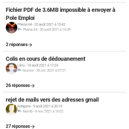
Fichier PDF de 3.6MB impossible à envoyer à
Pole Emploi
Phènix 64
-
20 août 2021 à 15:42
Phènix 64
-
20 août 2021 à 16:39
2 réponses
Colis en cours de dédouanement
Likru
-
18 août 2021 à 17:24
brucine
-
25 oct. 2021 à 07:21
26 réponses
rejet de mails vers des adresses gmail
Antigone
-
9 août 2021 à 20:19
Namib
-
6 nov. 2021 à 10:02
27 réponses