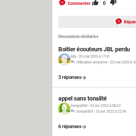
0
Commenter
Répon
Discussions similaires
Boitier écouteurs JBL perdu
Ally
-
23 mai 2020 à 17:41
Utilisateur anonyme
-
23 mai 2020 à 1
3 réponses
appel sans tonalité
Soraya563
-
23 avr. 2022 à 08:22
Soraya563
-
23 avr. 2022 à 22:36
6 réponses