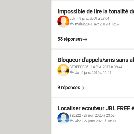
Impossible de lire la tonalité d
Ldv_
-
9 janv. 2009 à 23:04
malek28
-
8 avr. 2019 à 12:57
58 réponses
Bloqueur d'appels/sms sans al
CERBERE85
-
14 févr. 2017 à 08:44
Jo
-
6 janv. 2019 à 11:41
9 réponses
Localiser ecouteur JBL FREE 
Tabz22
-
29 nov. 2020 à 23:53
Abc
-
27 janv. 2021 à 18:09