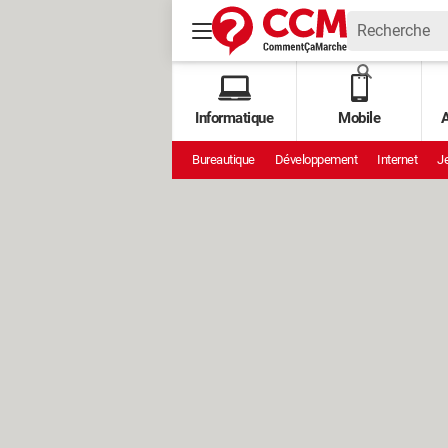
Informatique
Mobile
A
Bureautique
Développement
Internet
Je