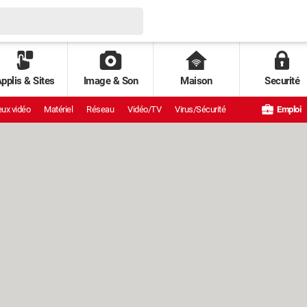
pplis & Sites
Image & Son
Maison
Securité
ux vidéo
Matériel
Réseau
Vidéo/TV
Virus/Sécurité
Emploi