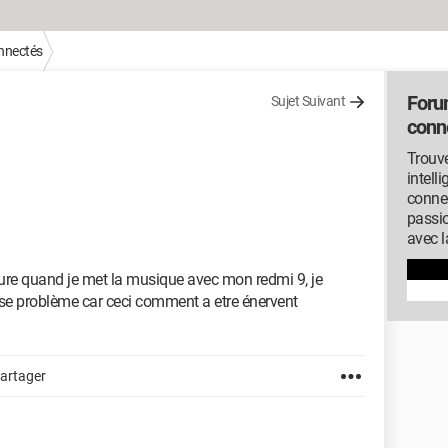
onnectés
Foru
Sujet Suivant
conn
Trouve
intell
conne
passi
avec l
ure quand je met la musique avec mon redmi 9, je
 se problème car ceci comment a etre énervent
artager