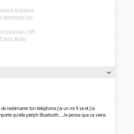
que et écouteurs
 telephonie fixe
m Enceintes / HiFi
Forum Audio
 redémarrer ton téléphone j'ai un mi 9 se et j'ai
orte qu'elle périph Bluetooth... Je pense que ca viens