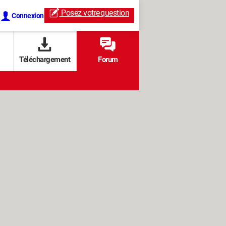
Posez votre
question
Connexion
Téléchargement
Forum