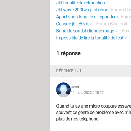
Jbl tonalité de rétroaction
Jbl wave 200tws problème
-
Forum Cas
Appel sans tonalité ni répondeur
-
Forum
Casque jbl e55bt
✓
-
Forum Bluetooth
Barre de son jbl clignote rouge
✓
-
Foru
Impossible de lire la tonalité de test
✓
-
1 réponse
RÉPONSE 1 / 1
Romi
11 mars 2022 à 15:27
Quand tu as une micro coupure essaye de
souvent ce genre de problème avec n'imp
plus de nos téléphone