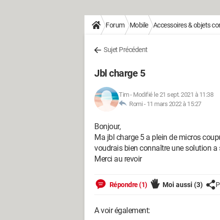
Forum
Mobile
Accessoires & objets c
Sujet Précédent
Jbl charge 5
Tim
-
Modifié le 21 sept. 2021 à 11:38
Romi -
11 mars 2022 à 15:27
Bonjour,
Ma jbl charge 5 a plein de micros coup
voudrais bien connaître une solution a
Merci au revoir
Répondre (1)
Moi aussi
(3)
P
A voir également: