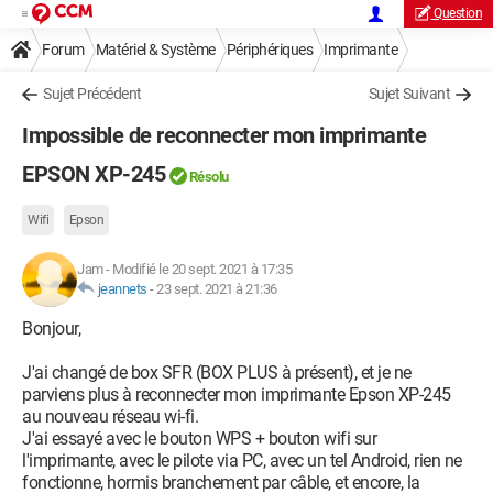
Question
Forum
Matériel & Système
Périphériques
Imprimante
Sujet Précédent
Sujet Suivant
Impossible de reconnecter mon imprimante
EPSON XP-245
Résolu
Wifi
Epson
Jam
-
Modifié le 20 sept. 2021 à 17:35
jeannets
-
23 sept. 2021 à 21:36
Bonjour,
J'ai changé de box SFR (BOX PLUS à présent), et je ne
parviens plus à reconnecter mon imprimante Epson XP-245
au nouveau réseau wi-fi.
J'ai essayé avec le bouton WPS + bouton wifi sur
l'imprimante, avec le pilote via PC, avec un tel Android, rien ne
fonctionne, hormis branchement par câble, et encore, la