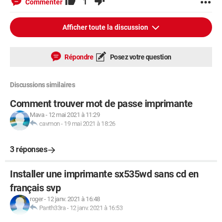
1
Commenter
Afficher toute la discussion
Répondre
Posez votre question
Discussions similaires
Comment trouver mot de passe imprimante
Mava
-
12 mai 2021 à 11:29
cavmon
-
19 mai 2021 à 18:26
3 réponses
Installer une imprimante sx535wd sans cd en
français svp
roger
-
12 janv. 2021 à 16:48
Panth33ra
-
12 janv. 2021 à 16:53