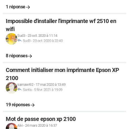
1 réponse
Impossible d'installer l'imprimante wf 2510 en
wifi
Sud3
-
23 oct. 2020 à 11:14
Sud3
-
23 oct. 2020 à 22:40
8 réponses
Comment initialiser mon imprimante Epson XP
2100
samawi92
-
17 mai 2020 à 13:49
Santa
-
5 févr. 2021 à 19:09
19 réponses
Mot de passe epson xp 2100
Alvi
-
24 mars 2020 à 16:37