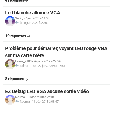
4 réponses
Led blanche allumée VGA
Sniik_
-
7 juin 2020 à 11:03
la
-
8 juin 2020 à 20:00
19 réponses
Problème pour démarrer, voyant LED rouge VGA
sur ma carte mère.
Falma_2183
-
26 janv. 2019 à 22:59
Falma_2183
-
27 janv. 2019 à 15:51
8 réponses
EZ Debug LED VGA aucune sortie vidéo
Nouma
-
10 déc. 2018 à 22:18
Nouma
-
11 déc. 2018 à 08:47