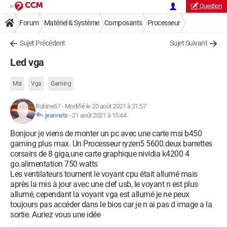
Question
Forum
Matériel & Système
Composants
Processeur
Sujet Précédent
Sujet Suivant
Led vga
Msi
Vga
Gaming
Robine67
-
Modifié le 20 août 2021 à 21:57
jeannets
-
21 août 2021 à 15:44
Bonjour je viens de monter un pc avec une carte msi b450
gaming plus max. Un Processeur ryzen5 5600.deux barrettes
corsairs de 8 giga,une carte graphique nividia k4200 4
go.alimentation 750 watts
Les ventilateurs tournent le voyant cpu était allumé mais
après la mis à jour avec une clef usb, le voyant n est plus
allumé, cependant la voyant vga est allumé je ne peux
toujours pas accéder dans le bios car je n ai pas d image a la
sortie. Auriez vous une idée