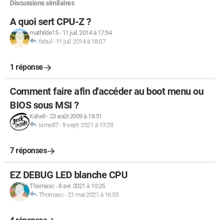
Discussions similaires
A quoi sert CPU-Z ?
mathilde15
-
11 juil. 2014 à 17:54
fabul
-
11 juil. 2014 à 18:07
1 réponse
Comment faire afin d'accéder au boot menu ou
BIOS sous MSI ?
Kaheil
-
23 août 2009 à 18:51
Ismo87
-
9 sept. 2021 à 13:28
7 réponses
EZ DEBUG LED blanche CPU
Thomasc
-
8 avr. 2021 à 10:25
Thomasc
-
21 mai 2021 à 16:35