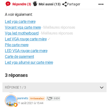
Répondre (3)
Moi aussi
(13)
Partager
A voir également:
Led vga carte mere
Voyant vga carte mere
- Meilleures réponses
Vga led motherboard
- Meilleures réponses
Led VGA rouge carte mère
✓
Pile carte mere
LED VGA rouge carte mere
Carte de paiement
Led vga allumé sur carte mère
3 réponses
RÉPONSE 1 / 3
jeannets
6 604
Ambassadeur
21 août 2021 à 15:44