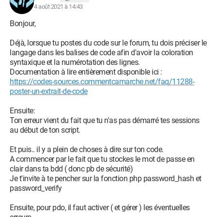
         $userinfo = $requser->fetch();
4 août 2021 à 14:43
         $_SESSION['id'] = $userinfo['id'];
Bonjour,
         $_SESSION['pseudo'] = $userinfo['pseudo'];
         $_SESSION['mail'] = $userinfo['mail'];
Déjà, lorsque tu postes du code sur le forum, tu dois préciser le
         header("Location: profil.php?
langage dans les balises de code afin d'avoir la coloration
syntaxique et la numérotation des lignes.
id=".$_SESSION['id']);
Documentation à lire entièrement disponible ici :
      } else {
https://codes-sources.commentcamarche.net/faq/11288-
         $erreur = "Mauvais mail ou mot de passe 
poster-un-extrait-de-code
!";
      }
Ensuite:
   } else {
Ton erreur vient du fait que tu n'as pas démarré tes sessions
      $erreur = "Tous les champs doivent être 
au début de ton script.
complétés !";
Et puis.. il y a plein de choses à dire sur ton code.
   }
A commencer par le fait que tu stockes le mot de passe en
}
clair dans ta bdd ( donc pb de sécurité)
?>
Je t'invite à te pencher sur la fonction php password_hash et
<html>
password_verify
   <head>
      <title>Espace membre STT</title>
Ensuite, pour pdo, il faut activer ( et gérer ) les éventuelles