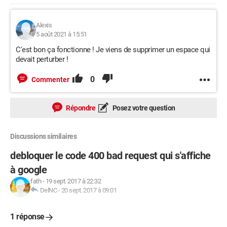
      input[type=email]{
         border-radius: 5px;
Alexis
5 août 2021 à 15:51
         border-width: 1px;
         width: 60%;
C'est bon ça fonctionne ! Je viens de supprimer un espace qui
devait perturber !
         height: 30px;
      }
0
Commenter
input[type=password]{
         border-radius: 5px;
Répondre
Posez votre question
         border-width: 1px;
         width: 60%;
Discussions similaires
         height: 30px;
      }
debloquer le code 400 bad request qui s'affiche
à google
      .boutton{
fath
-
19 sept. 2017 à 22:32
         border-radius: 20px;
DelNC
-
20 sept. 2017 à 09:01
         border-width: 0px;
         background-color: #333333;
1 réponse
         font-size: 15px;