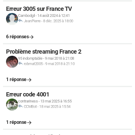
         padding: 8px;
Erreur 3005 sur France TV
         max-width: 40%;
Cambodgil
-
14 août 2024 à 12:41
         color: #ffffff;
JeanPierre
-
8 déc. 2025 à 18:00
         transition: background-color 0.25s;
         font-weight: bold;
6 réponses
         text-decoration: none;
      }
Problème streaming France 2
95 indomptable
-
9 mai 2018 à 21:08
      .boutton:hover{
robmat2005
-
9 mai 2018 à 21:10
         background-color: #BADA55;
      }
1 réponse
      .liens{
Erreur code 4001
         font-size: 12px;
contrariness
-
13 mai 2025 à 16:55
         font-family: roboto;
CCMBot
-
18 mai 2025 à 15:54
         text-decoration: none;
         color: #BADA55;
1 réponse
      }