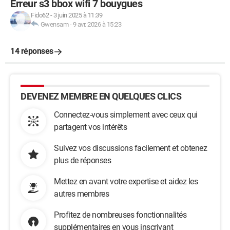
Erreur s3 bbox wifi 7 bouygues
      @media (max-width: 575px){
         #boite{
Fido62
-
3 juin 2025 à 11:39
Gwensam
-
9 avr. 2026 à 15:23
            width: 80%;
            font-family: roboto;
         }
14 réponses
      </style>
   </head>
DEVENEZ MEMBRE EN QUELQUES CLICS
   <body>
      <div align="center" id="boite">
Connectez-vous simplement avec ceux qui
         <img src="Logo.png" id="logo">
partagent vos intérêts
         <h2>Connexion</h2>
         <form method="POST" action="">
Suivez vos discussions facilement et obtenez
            <p>Adresse email :</p>
plus de réponses
            <input type="email" name="mailconnect" 
placeholder="Mail" /><br>
Mettez en avant votre expertise et aidez les
            <p>Mot de passe :</p>
autres membres
            <input type="password" 
Profitez de nombreuses fonctionnalités
name="mdpconnect" placeholder="Mot de passe" />
            <br /><br />
supplémentaires en vous inscrivant