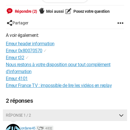
php et
https://inscriptions.saumurteamtriathlon.fr/connexion.php
Répondre (2)
Moi aussi
Posez votre question
Est ce que vous savez ce que je dois modifier ? Voici le code :
Partager
 <?php
A voir également:
$bdd = new PDO('mysql:host=***=***', '***', '***');
Erreur header information
Erreur 0x80070570
✓
if(isset($_POST['formconnexion'])) {
Erreur t32
✓
   $mailconnect = 
Nous restons à votre disposition pour tout complément
htmlspecialchars($_POST['mailconnect']);
d'information
   $mdpconnect = sha1($_POST['mdpconnect']);
Erreur 4101
   if(!empty($mailconnect) AND !empty($mdpconnect)) 
Erreur France TV : impossible de lire les vidéos en replay
{
      $requser = $bdd->prepare("SELECT * FROM 
2 réponses
membres WHERE mail = ? AND mdp = ?");
      $requser->execute(array($mailconnect, 
$mdpconnect));
RÉPONSE 1 / 2
      $userexist = $requser->rowCount();
      if($userexist == 1) {
jordane45
4 832