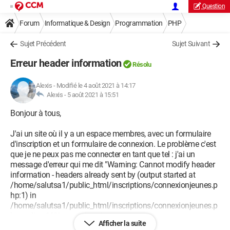
Question
Forum
Informatique & Design
Programmation
PHP
Sujet Précédent
Sujet Suivant
Erreur header information
Résolu
Alexis
-
Modifié le 4 août 2021 à 14:17
Alexis -
5 août 2021 à 15:51
Bonjour à tous,
J'ai un site où il y a un espace membres, avec un formulaire
d'inscription et un formulaire de connexion. Le problème c'est
que je ne peux pas me connecter en tant que tel : j'ai un
message d'erreur qui me dit "Warning: Cannot modify header
information - headers already sent by (output started at
/home/salutsa1/public_html/inscriptions/connexionjeunes.p
hp:1) in
/home/salutsa1/public_html/inscriptions/connexionjeunes.p
hp on line 16" lorsque je suis sur ces pages :
Afficher la suite
https://inscriptions.saumurteamtriathlon.fr/connexionjeunes.