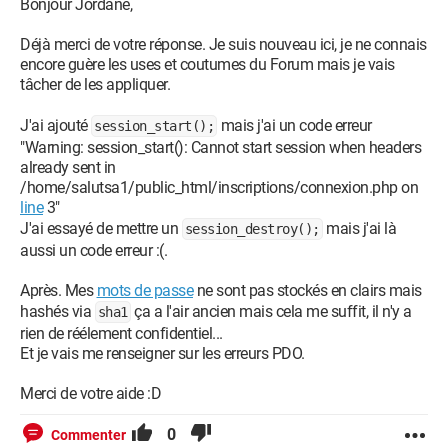
Bonjour Jordane,
         width: 30%;
         border-radius: 10px;
Déjà merci de votre réponse. Je suis nouveau ici, je ne connais
         margin-top: 5%;
encore guère les uses et coutumes du Forum mais je vais
         margin-left: auto;
tâcher de les appliquer.
         margin-right: auto;
J'ai ajouté
mais j'ai un code erreur
session_start();
         margin-bottom: 5%;
"Warning: session_start(): Cannot start session when headers
         box-shadow: -1px 2px 5px 1px rgba(0, 0, 0, 
already sent in
0.8);
/home/salutsa1/public_html/inscriptions/connexion.php on
      }
line
3"
J'ai essayé de mettre un
mais j'ai là
session_destroy();
      #logo{
aussi un code erreur :(.
         padding-top: 7%;
Après. Mes
mots de passe
ne sont pas stockés en clairs mais
            display: block;
hashés via
ça a l'air ancien mais cela me suffit, il n'y a
sha1
            max-width: 50%;
rien de réélement confidentiel...
            height: auto;
Et je vais me renseigner sur les erreurs PDO.
            position: center;
            margin-right: auto;
Merci de votre aide :D
            margin-left: auto;
      }
0
Commenter