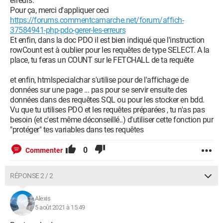
erreurs.
      <meta charset="utf-8">
Pour ça, merci d'appliquer ceci
      <meta name="viewport" content="width=device-
https://forums.commentcamarche.net/forum/affich-
width, initial-scale=1">
37584941-php-pdo-gerer-les-erreurs
      <link id="u-theme-google-font" 
Et enfin, dans la doc PDO il est bien indiqué que l'instruction
rel="stylesheet" 
rowCount est à oublier pour les requêtes de type SELECT. A la
href="https://fonts.googleapis.com/css?
place, tu feras un COUNT sur le FETCHALL de ta requête
family=Roboto:100,100i,300,300i,400,400i,500,500i,700,7
et enfin, htmlspecialchar s'utilise pour de l'affichage de
      <style>
données sur une page ... pas pour se servir ensuite des
données dans des requêtes SQL ou pour les stocker en bdd.
      body{
Vu que tu utilises PDO et les requêtes préparées , tu n'as pas
         font-family: roboto;
besoin (et c'est même déconseillé..) d'utiliser cette fonction pur
         font-size: 15px;
"protéger" tes variables dans tes requêtes
         background-color: #bada55;
0
         color: #333333;
Commenter
         text-align: center;
      }
RÉPONSE 2 / 2
      #boite{
Alexis
         background-color: #ffffff;
5 août 2021 à 15:49
         height: auto;