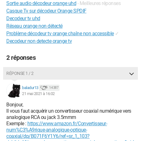
Sortie audio décodeur orange uhd
- Meilleures réponses
Casque Tv sur décodeur Orange SPDIF
Decodeur tv uhd
Réseau orange non détecté
Problème décodeur tv orange chaîne non accessible
✓
Decodeur non detecte orange tv
2 réponses
RÉPONSE 1 / 2
baladur13
14 387
21 mai 2021 à 16:02
Bonjour,
Il vous faut acquérir un convertisseur coaxial numérique vers
analogique RCA ou jack 3.5mmm
Exemple :
https://www.amazon.fr/Convertisseur-
num%C3%A9rique-analogique-optique-
coaxial/dp/B071F6Y1Y6/ref=sr_1_103?