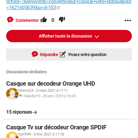
dchild=1&keywords=convertisseur+coaxial+vers+optique&qid
=1621605639&sr=8-103
0
Commenter
Afficher toute la discussion
Répondre
Posez votre question
Discussions similaires
Casque sur decodeur Orange UHD
Momo24
-
2 mars 2021 à 11:11
baladur13
-
20 janv. 2023 à 16:45
15 réponses
Casque Tv sur décodeur Orange SPDIF
hzrFMR
-
5 févr. 2021 à 17:18