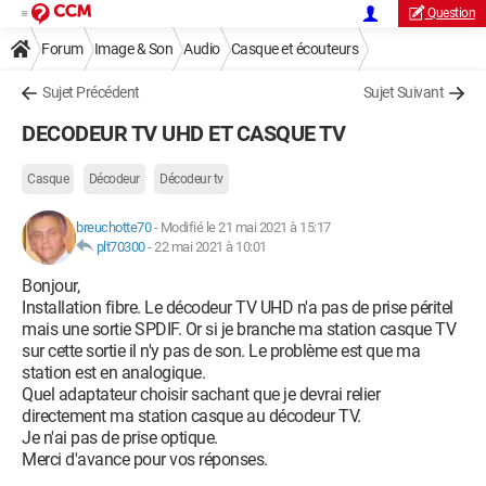
Question
Forum
Image & Son
Audio
Casque et écouteurs
Sujet Précédent
Sujet Suivant
DECODEUR TV UHD ET CASQUE TV
Casque
Décodeur
Décodeur tv
breuchotte70
-
Modifié le 21 mai 2021 à 15:17
plt70300
-
22 mai 2021 à 10:01
Bonjour,
Installation fibre. Le décodeur TV UHD n'a pas de prise péritel
mais une sortie SPDIF. Or si je branche ma station casque TV
sur cette sortie il n'y pas de son. Le problème est que ma
station est en analogique.
Quel adaptateur choisir sachant que je devrai relier
directement ma station casque au décodeur TV.
Je n'ai pas de prise optique.
Merci d'avance pour vos réponses.