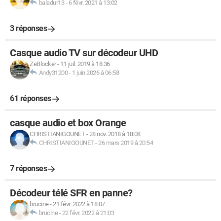
baladur13
-
6 févr. 2021 à 13:02
3 réponses
Casque audio TV sur décodeur UHD
ZeBlocker
-
11 juil. 2019 à 18:36
Andy31200
-
1 juin 2026 à 06:58
61 réponses
casque audio et box Orange
CHRISTIANIGOUNET
-
28 nov. 2018 à 18:08
CHRISTIANIGOUNET
-
26 mars 2019 à 20:54
7 réponses
Décodeur télé SFR en panne?
brucine
-
21 févr. 2022 à 18:07
brucine
-
22 févr. 2022 à 21:03