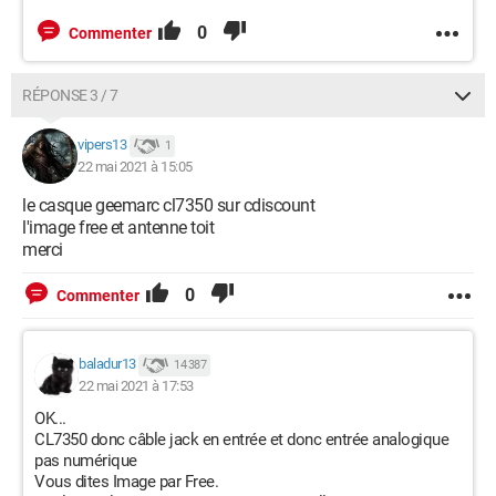
0
Commenter
RÉPONSE 3 / 7
vipers13
1
22 mai 2021 à 15:05
le casque geemarc cl7350 sur cdiscount
l'image free et antenne toit
merci
0
Commenter
baladur13
14 387
22 mai 2021 à 17:53
OK...
CL7350 donc câble jack en entrée et donc entrée analogique
pas numérique
Vous dites Image par Free.