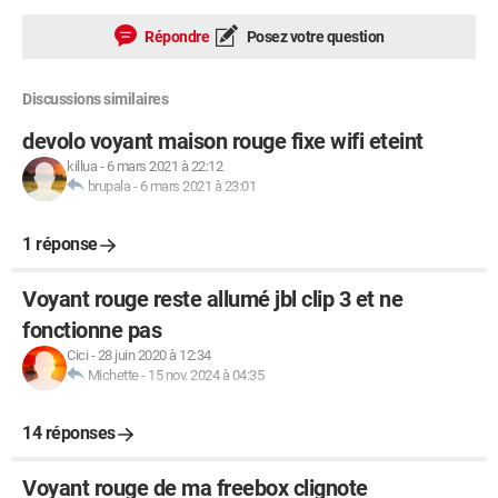
Répondre
Posez votre question
Discussions similaires
devolo voyant maison rouge fixe wifi eteint
killua
-
6 mars 2021 à 22:12
brupala
-
6 mars 2021 à 23:01
1 réponse
Voyant rouge reste allumé jbl clip 3 et ne
fonctionne pas
Cici
-
28 juin 2020 à 12:34
Michette
-
15 nov. 2024 à 04:35
14 réponses
Voyant rouge de ma freebox clignote