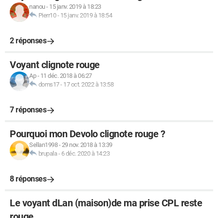
nanou
-
15 janv. 2019 à 18:23
Pierr10
-
15 janv. 2019 à 18:54
2 réponses
Voyant clignote rouge
Ap
-
11 déc. 2018 à 06:27
doms17
-
17 oct. 2022 à 13:58
7 réponses
Pourquoi mon Devolo clignote rouge ?
Sellan1998
-
29 nov. 2018 à 13:39
brupala
-
6 déc. 2020 à 14:23
8 réponses
Le voyant dLan (maison)de ma prise CPL reste
rouge