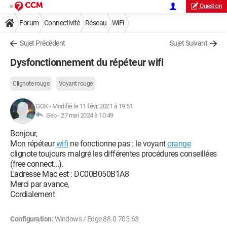
Question
Forum
Connectivité
Réseau
WiFi
Sujet Précédent
Sujet Suivant
Dysfonctionnement du répéteur wifi
Clignote rouge
Voyant rouge
GOK
-
Modifié le 11 févr. 2021 à 19:51
Seb -
27 mai 2024 à 10:49
Bonjour,
Mon répéteur
wifi
ne fonctionne pas : le voyant
orange
clignote toujours malgré les différentes procédures conseillées
(free connect...).
L'adresse Mac est : DC00B050B1A8
Merci par avance,
Cordialement
Configuration:
Windows / Edge 88.0.705.63