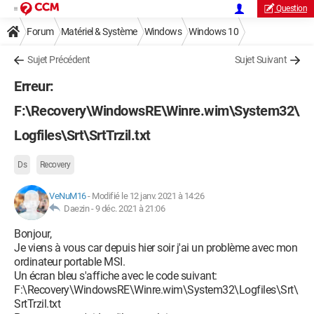
Question
Forum
Matériel & Système
Windows
Windows 10
Sujet Précédent
Sujet Suivant
Erreur:
F:\Recovery\WindowsRE\Winre.wim\System32\
Logfiles\Srt\SrtTrzil.txt
Ds
Recovery
VeNuM16
-
Modifié le 12 janv. 2021 à 14:26
Daezin -
9 déc. 2021 à 21:06
Bonjour,
Je viens à vous car depuis hier soir j'ai un problème avec mon
ordinateur portable MSI.
Un écran bleu s'affiche avec le code suivant:
F:\Recovery\WindowsRE\Winre.wim\System32\Logfiles\Srt\
SrtTrzil.txt