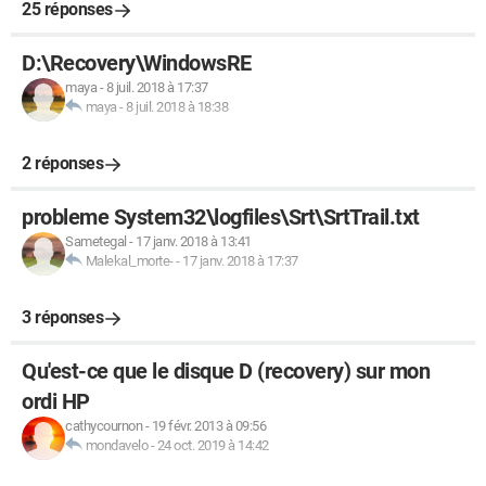
25 réponses
D:\Recovery\WindowsRE
maya
-
8 juil. 2018 à 17:37
maya
-
8 juil. 2018 à 18:38
2 réponses
probleme System32\logfiles\Srt\SrtTrail.txt
Sametegal
-
17 janv. 2018 à 13:41
Malekal_morte-
-
17 janv. 2018 à 17:37
3 réponses
Qu'est-ce que le disque D (recovery) sur mon
ordi HP
cathycournon
-
19 févr. 2013 à 09:56
mondavelo
-
24 oct. 2019 à 14:42