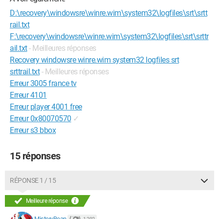
D:\recovery\windowsre\winre.wim\system32\logfiles\srt\srtt
rail.txt
F:\recovery\windowsre\winre.wim\system32\logfiles\srt\srttr
ail.txt
- Meilleures réponses
Recovery windowsre winre.wim system32 logfiles srt
srttrail.txt
- Meilleures réponses
Erreur 3005 france tv
Erreur 4101
Erreur player 4001 free
Erreur 0x80070570
✓
Erreur s3 bbox
15 réponses
RÉPONSE 1 / 15
Meilleure réponse
MisteryBean