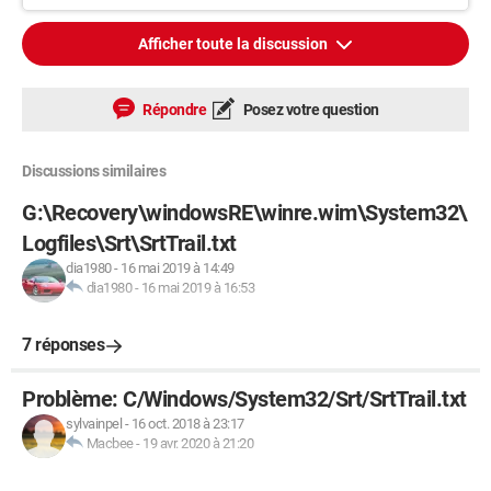
Afficher toute la discussion
Répondre
Posez votre question
Discussions similaires
G:\Recovery\windowsRE\winre.wim\System32\
Logfiles\Srt\SrtTrail.txt
dia1980
-
16 mai 2019 à 14:49
dia1980
-
16 mai 2019 à 16:53
7 réponses
Problème: C/Windows/System32/Srt/SrtTrail.txt
sylvainpel
-
16 oct. 2018 à 23:17
Macbee
-
19 avr. 2020 à 21:20