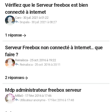
Vérifiez que le Serveur freebox est bien
connecté à internet
Caro
-
30 juil. 2021 à 01:22
brupala
-
30 juil. 2021 à 08:27
1 réponse
Serveur Freebox non connecté à Internet.. que
faire ?
Reinaloca
-
25 oct. 2016 à 19:22
Reinaloca
-
25 oct. 2016 à 20:11
2 réponses
Mdp administrateur freebox serveur
Milla0
-
17 févr. 2016 à 17:46
Utilisateur anonyme
-
17 févr. 2016 à 17:48