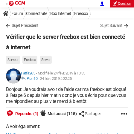
Question
Forum
Connectivité
Box Internet
Freebox
Sujet Précédent
Sujet Suivant
Vérifier que le server freebox est bien connecté
à internet
Serveur
Freebox
Server
Fatfa265
-
Modifié le 24 févr. 2019 à 13:35
Pierr10
-
24 févr. 2019 à 22:25
Bonjour. Je voudrais avoir de l’aide car ma freebox est bloqué
à l’etape 6 depuis hier matin donc je vous écris pour que vous
me répondiez au plus vite merci à bientôt.
Répondre (1)
Moi aussi
(115)
Partager
A voir également: