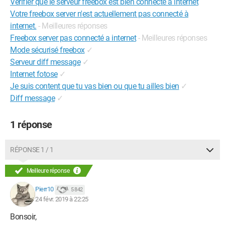
Vérifier que le serveur freebox est bien connecté à internet
Votre freebox server n'est actuellement pas connecté à
internet.
- Meilleures réponses
Freebox server pas connecté a internet
- Meilleures réponses
Mode sécurisé freebox
✓
Serveur diff message
✓
Internet fotose
✓
Je suis content que tu vas bien ou que tu ailles bien
✓
Diff message
✓
1 réponse
RÉPONSE 1 / 1
Meilleure réponse
Pierr10
5 842
24 févr. 2019 à 22:25
Bonsoir,