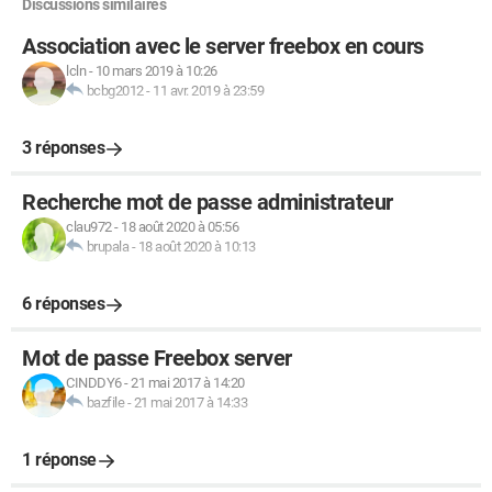
Discussions similaires
Association avec le server freebox en cours
lcln
-
10 mars 2019 à 10:26
bcbg2012
-
11 avr. 2019 à 23:59
3 réponses
Recherche mot de passe administrateur
clau972
-
18 août 2020 à 05:56
brupala
-
18 août 2020 à 10:13
6 réponses
Mot de passe Freebox server
CINDDY6
-
21 mai 2017 à 14:20
bazfile
-
21 mai 2017 à 14:33
1 réponse