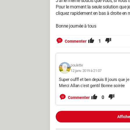
J'ai le même soucis que vous, si vous t
Pour le moment la seule solution que 
cliquez rapidement en bas à droite en m
Bonne journée à tous
1
Commenter
poulette
12 janv. 2019 à 21:07
Super oufff et ben depuis 8 jours que j
Merci Allan c'est gentil Bonne soirée
0
Commenter
Affiche