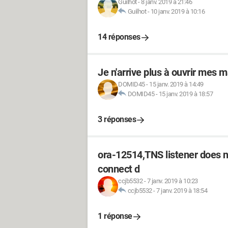
Guilhot
-
8 janv. 2019 à 21:46
Guilhot
-
10 janv. 2019 à 10:16
14 réponses
Je n'arrive plus à ouvrir mes 
DOMID45
-
15 janv. 2019 à 14:49
DOMID45
-
15 janv. 2019 à 18:57
3 réponses
ora-12514,TNS listener does n
connect d
ccjb5532
-
7 janv. 2019 à 10:23
ccjb5532
-
7 janv. 2019 à 18:54
1 réponse