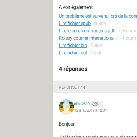
A voir également:
Un problème est survenu lors de la conn
Lire fichier epub
- Guide
Lire le coran en français pdf
- Télécharg
Roissy courrier international
✓
-
Forum 
Lire fichier bin
- Guide
Lire fichier dat
- Guide
4 réponses
RÉPONSE 1 / 4
allan2610
1
12 janv. 2019 à 12:34
Bonjour,