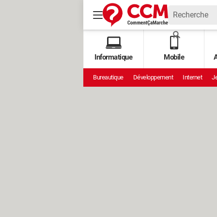
Informatique
Mobile
A
Bureautique
Développement
Internet
Je