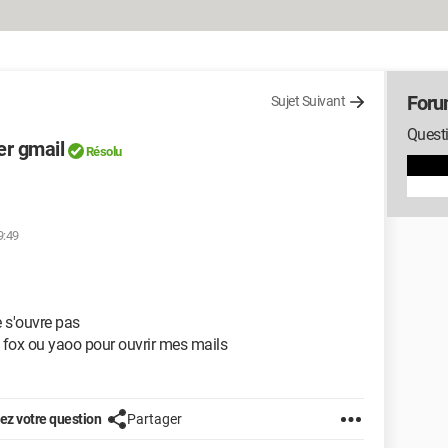
Foru
Sujet Suivant
Quest
er gmail
Résolu
9:49
e s'ouvre pas
e fox ou yaoo pour ouvrir mes mails
z votre question
Partager