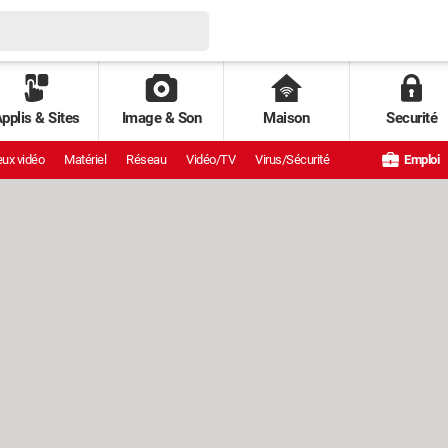
pplis & Sites
Image & Son
Maison
Securité
ux vidéo
Matériel
Réseau
Vidéo/TV
Virus/Sécurité
Emploi