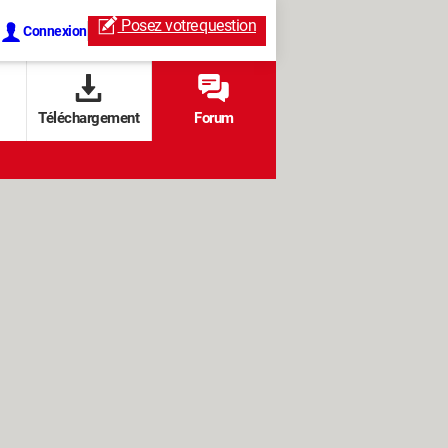
Posez votre
question
Connexion
Téléchargement
Forum