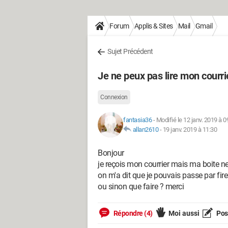
Forum
Applis & Sites
Mail
Gmail
Sujet Précédent
Je ne peux pas lire mon courri
Connexion
fantasia36
-
Modifié le 12 janv. 2019 à 0
allan2610
-
19 janv. 2019 à 11:30
Bonjour
je reçois mon courrier mais ma boite n
on m'a dit que je pouvais passe par fir
ou sinon que faire ? merci
Répondre (4)
Moi aussi
Pose