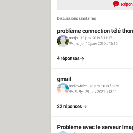
Répon
Discussions similaires
problème connection télé th
marjo
-
12 janv. 2019 à 11:17
marjo
-
12 janv. 2019 à 16:16
4 réponses
gmail
maikoviolet
-
13 janv. 2019 à 20:51
FaFly
-
29 janv. 2021 à 13:11
22 réponses
Problème avec le serveur Imap 