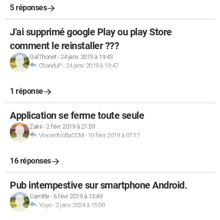
5 réponses
J'ai supprimé google Play ou play Store
comment le reinstaller ???
GalThonet
-
24 janv. 2019 à 19:43
ChariduP
-
24 janv. 2019 à 19:47
1 réponse
Application se ferme toute seule
Zakii
-
2 févr. 2019 à 21:59
VincentVoltaCCM
-
10 févr. 2019 à 07:17
16 réponses
Pub intempestive sur smartphone Android.
Camitte
-
6 févr. 2019 à 13:49
Yoyo
-
2 janv. 2024 à 15:00