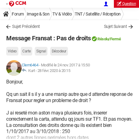
Question
Forum
Image & Son
TV & Vidéo
TNT / Satellite / Réception
Sujet Précédent
Sujet Suivant
Message Fransat : Pas de droits
Résolu/Fermé
Video
Carte
Signal
Décodeur
Clem6464
-
Modifié le 24 nov. 2017 à 15:50
Kurt -
28 févr. 2020 à 20:15
Bonjour,
Qq un sait il s il y a une manip autre que d attendre reponse de
Fransat pour regler un probleme de droit ?
J ai reseté mon aston maya plusieurs fois, inserer
correctement la carta, attendu qq jours sur TF1. Et pas moyen.
La consultation des droits donne qu ils existent bien
1/10/2017 au 3/10/2018 : 250
dont 2 autres lignes perimées hors dates.