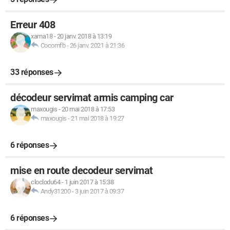
Erreur 408
xama18
-
20 janv. 2018 à 13:19
Cocomfb
-
26 janv. 2021 à 21:36
33 réponses
décodeur servimat armis camping car
maxougis
-
20 mai 2018 à 17:53
maxougis
-
21 mai 2018 à 19:27
6 réponses
mise en route decodeur servimat
cloclodu64
-
1 juin 2017 à 15:38
Andy31200
-
3 juin 2017 à 09:37
6 réponses