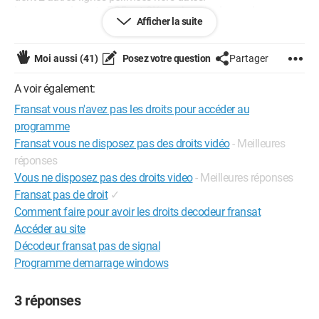
Le numero de carte PC5 est OK pas besoin demander une
Afficher la suite
autre.
Upgrade Maya pas necessaire.
Moi aussi
(41)
Posez votre question
Partager
Vous remercie d avance,
Cordialement
A voir également:
Clem
Fransat vous n'avez pas les droits pour accéder au
programme
Fransat vous ne disposez pas des droits vidéo
- Meilleures
réponses
Vous ne disposez pas des droits video
- Meilleures réponses
Fransat pas de droit
✓
Comment faire pour avoir les droits decodeur fransat
Accéder au site
Décodeur fransat pas de signal
Programme demarrage windows
3 réponses