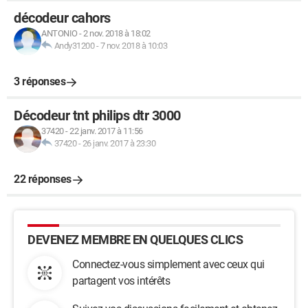
décodeur cahors
ANTONIO
-
2 nov. 2018 à 18:02
Andy31200
-
7 nov. 2018 à 10:03
3 réponses
Décodeur tnt philips dtr 3000
37420
-
22 janv. 2017 à 11:56
37420
-
26 janv. 2017 à 23:30
22 réponses
DEVENEZ MEMBRE EN QUELQUES CLICS
Connectez-vous simplement avec ceux qui
partagent vos intérêts