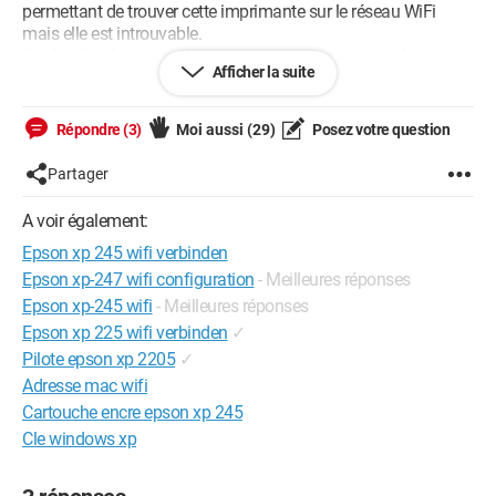
permettant de trouver cette imprimante sur le réseau WiFi
mais elle est introuvable.
Je cherche donc juste à savoir comment mettre en place cette
Afficher la suite
Option Wifi avec un câble déjà branché.
Merci d'avance à celles et ceux qui prendront la peine
d'essayer de m'aider.
Répondre (3)
Moi aussi
(29)
Posez votre question
Cordialement.
N1TrOoX
Partager
PS : Désolé si je ne suis pas sur le bon Forum ou si j'ai dit des
A voir également:
choses qu'il ne faut pas sur ce genre de site car c'est mon
Epson xp 245 wifi verbinden
premier topic.
Epson xp-247 wifi configuration
- Meilleures réponses
Epson xp-245 wifi
- Meilleures réponses
Epson xp 225 wifi verbinden
✓
Pilote epson xp 2205
✓
Adresse mac wifi
Cartouche encre epson xp 245
Cle windows xp