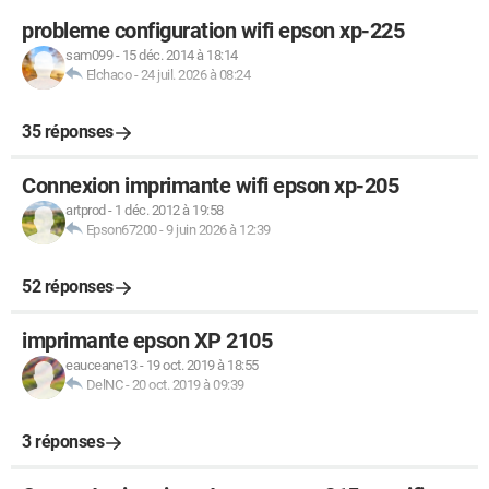
probleme configuration wifi epson xp-225
sam099
-
15 déc. 2014 à 18:14
Elchaco
-
24 juil. 2026 à 08:24
35 réponses
Connexion imprimante wifi epson xp-205
artprod
-
1 déc. 2012 à 19:58
Epson67200
-
9 juin 2026 à 12:39
52 réponses
imprimante epson XP 2105
eauceane13
-
19 oct. 2019 à 18:55
DelNC
-
20 oct. 2019 à 09:39
3 réponses