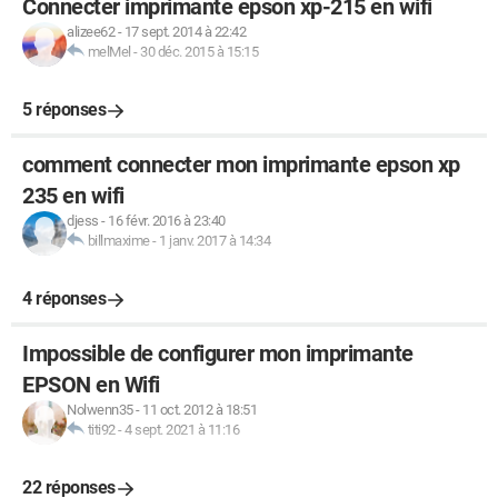
Connecter imprimante epson xp-215 en wifi
alizee62
-
17 sept. 2014 à 22:42
melMel
-
30 déc. 2015 à 15:15
5 réponses
comment connecter mon imprimante epson xp
235 en wifi
djess
-
16 févr. 2016 à 23:40
billmaxime
-
1 janv. 2017 à 14:34
4 réponses
Impossible de configurer mon imprimante
EPSON en Wifi
Nolwenn35
-
11 oct. 2012 à 18:51
titi92
-
4 sept. 2021 à 11:16
22 réponses