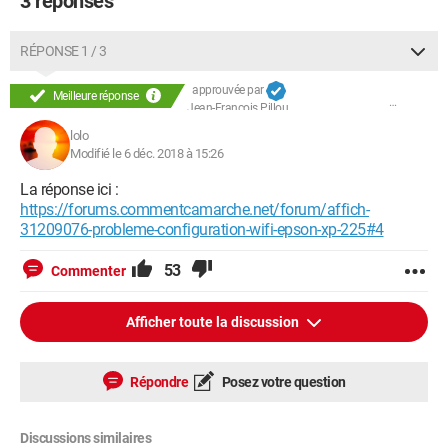
3 réponses
RÉPONSE 1 / 3
approuvée par
Meilleure réponse
Jean-François Pillou
lolo
Modifié le 6 déc. 2018 à 15:26
La réponse ici :
https://forums.commentcamarche.net/forum/affich-
31209076-probleme-configuration-wifi-epson-xp-225#4
53
Commenter
Afficher toute la discussion
Répondre
Posez votre question
Discussions similaires