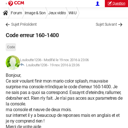
Question
Forum
Image & Son
Jeux vidéo
Wii U
Sujet Précédent
Sujet Suivant
Code erreur 160-1400
Code
Louloutte1206
-
Modifié le 19 nov. 2016 à 23:06
Louloutte1206 -
19 nov. 2016 à 23:36
Bonjour,
Ce soir voulant finir mon mario color splash, mauvaise
surprise ma console m'indique le code d'erreur 160-1400. Je
ne sais pas a quoi sa correspond. Essaynt d'eteindre, rallumer,
debraher ect. Rien n'y fait. Je n'ai pas acces aux parametres de
la console.
ma console et neuve de deux mois.
sur internet il y a beaucoup de reponses mais en anglais et et
je ny comprend rien !
Merci de votre aide