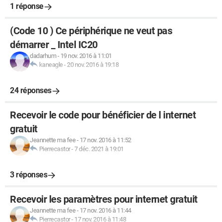
1 réponse
(Code 10 ) Ce périphérique ne veut pas
démarrer _ Intel IC20
dadarhum
-
19 nov. 2016 à 11:01
kaneagle
-
20 nov. 2016 à 19:18
24 réponses
Recevoir le code pour bénéficier de l internet
gratuit
Jeannette ma fee
-
17 nov. 2016 à 11:52
Pierrecastor
-
7 déc. 2021 à 19:01
3 réponses
Recevoir les paramètres pour internet gratuit
Jeannette ma fee
-
17 nov. 2016 à 11:44
Pierrecastor
-
17 nov. 2016 à 11:48