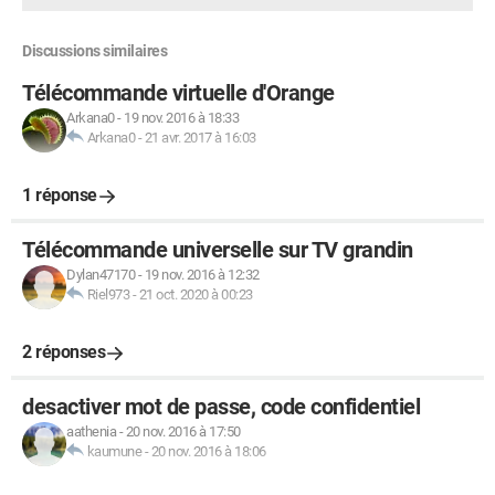
Discussions similaires
Télécommande virtuelle d'Orange
Arkana0
-
19 nov. 2016 à 18:33
Arkana0
-
21 avr. 2017 à 16:03
1 réponse
Télécommande universelle sur TV grandin
Dylan47170
-
19 nov. 2016 à 12:32
Riel973
-
21 oct. 2020 à 00:23
2 réponses
desactiver mot de passe, code confidentiel
aathenia
-
20 nov. 2016 à 17:50
kaumune
-
20 nov. 2016 à 18:06