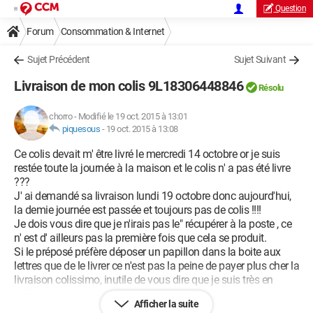
Question
Forum
Consommation & Internet
Sujet Précédent
Sujet Suivant
Livraison de mon colis 9L18306448846
Résolu
chorro
-
Modifié le 19 oct. 2015 à 13:01
piquesous
-
19 oct. 2015 à 13:08
Ce colis devait m' être livré le mercredi 14 octobre or je suis
restée toute la journée à la maison et le colis n' a pas été livre
???
J' ai demandé sa livraison lundi 19 octobre donc aujourd'hui,
la demie journée est passée et toujours pas de colis !!!!
Je dois vous dire que je n'irais pas le" récupérer à la poste , ce
n' est d' ailleurs pas la première fois que cela se produit.
Si le préposé préfère déposer un papillon dans la boite aux
lettres que de le livrer ce n'est pas la peine de payer plus cher la
livraison colissimo, inutile de vous dire que je suis très en
colère.
Afficher la suite
J' espère que vous pourrez intervenir pour que mon colis me