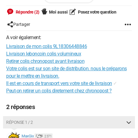
soit livré ce jour.
Merci par avance, recevez mes salutations.
Répondre (2)
Moi aussi
Posez votre question
Mme Chorro
Partager
A voir également:
Livraison de mon colis 9L18306448846
Livraison leboncoin colis volumineux
Retirer colis chronopost avant livraison
Votre colis est sur son site de distribution. nous le préparons
pour le mettre en livraison.
Il est en cours de transport vers votre site de livraison
✓
Peut-on retirer un colis diretement chez chronopost ?
2 réponses
RÉPONSE 1 / 2
MaxGix
2 371