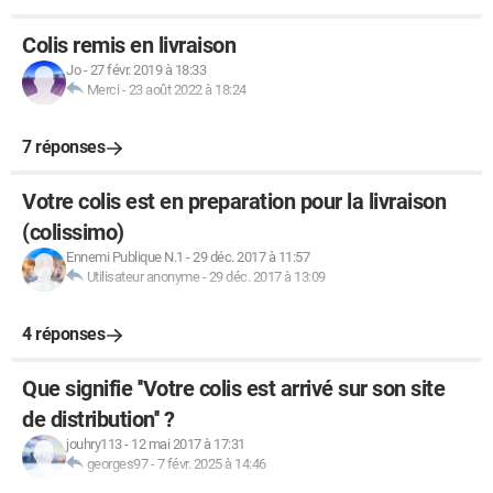
Colis remis en livraison
Jo
-
27 févr. 2019 à 18:33
Merci
-
23 août 2022 à 18:24
7 réponses
Votre colis est en preparation pour la livraison
(colissimo)
Ennemi Publique N.1
-
29 déc. 2017 à 11:57
Utilisateur anonyme
-
29 déc. 2017 à 13:09
4 réponses
Que signifie ''Votre colis est arrivé sur son site
de distribution'' ?
jouhry113
-
12 mai 2017 à 17:31
georges97
-
7 févr. 2025 à 14:46