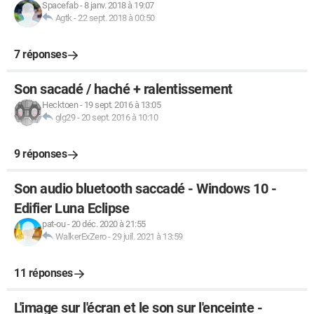
Spacefab
-
8 janv. 2018 à 19:07
Agtk
-
22 sept. 2018 à 00:50
7 réponses
Son sacadé / haché + ralentissement
Hecktoen
-
19 sept. 2016 à 13:05
glg29
-
20 sept. 2016 à 10:10
9 réponses
Son audio bluetooth saccadé - Windows 10 -
Edifier Luna Eclipse
pat-ou
-
20 déc. 2020 à 21:55
WalkerExZero
-
29 juil. 2021 à 13:59
11 réponses
L'image sur l'écran et le son sur l'enceinte -