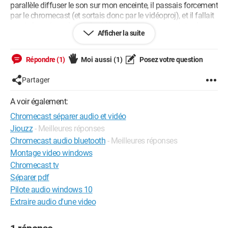
parallèle diffuser le son sur mon enceinte, il passais forcement
par le chromecast (et sortais donc par le vidéoproj), et il fallait
que je le repique depuis le vidéoproj vers mon enceinte, donc
Afficher la suite
du fil en plus, et on se retrouvais avec l'enceinte dans les
oreilles car trop près, ou du fil dans toute la pièce, bref...
Répondre (1)
Moi aussi
(1)
Posez votre question
Avec cette nouvelle version, est-ce qu'il est possible d'acheter
la version image et la version audio, et de diffuser un film
Partager
dans les deux chromecast en même temps ? De séparer la
vidéo vers l'un et l'audio vers l'autre ? et ainsi palier au
A voir également:
problème de câble définitivement ? Et si oui est-ce compliqué,
Chromecast séparer audio et vidéo
ou est ce qu'une fois les deux chromecast configurés,
l'application android ou chrome s'occupe de séparer les flux
Jiouzz
- Meilleures réponses
audio et vidéo séparément ?
Chromecast audio bluetooth
- Meilleures réponses
Montage video windows
Merci d'avance !
Chromecast tv
Séparer pdf
Pilote audio windows 10
Extraire audio d'une video