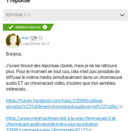
1 réponse
RÉPONSE 1 / 1
Meilleure réponse
Jiouz
13
1 mai 2016 à 14:17
Bonjour,
J'avais trouvé des réponses claires, mais je ne les retrouve
plus. Pour le moment en tout cas, cela n'est pas possible de
diffuser le même média simultanément dans un chormecast
audio ET un chromecast vidéo, d'autres que moi sembles
intéressés...
https://forum.frandroid.com/topic/230890-utiliser-
simultan%C3%A9ment-chromecast-audio-et-vid%C3%A9o/
https://www.minimachines.net/a-la-une/chromecast-2-et-
chromecast-audio-google-met-a-jour-sa-solution-
33988/comment-page-1#comment-81175