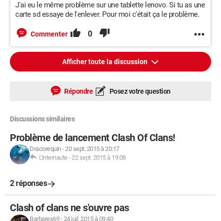
J'ai eu le même problème sur une tablette lenovo. Si tu as une
carte sd essaye de l'enlever. Pour moi c'était ça le problème.
0
Commenter
Afficher toute la discussion
Répondre
Posez votre question
Discussions similaires
Problème de lancement Clash Of Clans!
Dracorequin
-
20 sept. 2015 à 20:17
L'internaute
-
22 sept. 2015 à 19:08
2 réponses
Clash of clans ne s'ouvre pas
Barbares69
-
24 juil. 2015 à 09:40