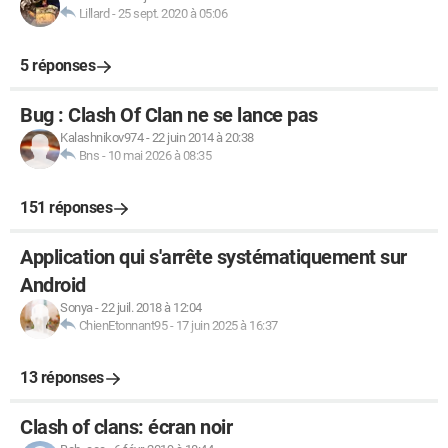
Lillard
-
25 sept. 2020 à 05:06
5 réponses
Bug : Clash Of Clan ne se lance pas
Kalashnikov974
-
22 juin 2014 à 20:38
Bns
-
10 mai 2026 à 08:35
151 réponses
Application qui s'arrête systématiquement sur
Android
Sonya
-
22 juil. 2018 à 12:04
ChienEtonnant95
-
17 juin 2025 à 16:37
13 réponses
Clash of clans: écran noir