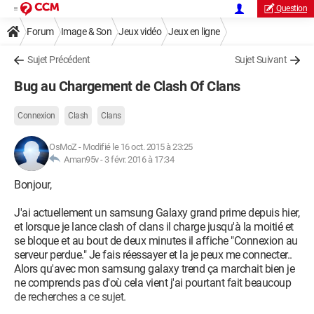
Question
Forum
Image & Son
Jeux vidéo
Jeux en ligne
Sujet Précédent
Sujet Suivant
Bug au Chargement de Clash Of Clans
Connexion
Clash
Clans
OsMoZ
-
Modifié le 16 oct. 2015 à 23:25
Aman95v -
3 févr. 2016 à 17:34
Bonjour,
J'ai actuellement un samsung Galaxy grand prime depuis hier,
et lorsque je lance clash of clans il charge jusqu'à la moitié et
se bloque et au bout de deux minutes il affiche "Connexion au
serveur perdue." Je fais réessayer et la je peux me connecter..
Alors qu'avec mon samsung galaxy trend ça marchait bien je
ne comprends pas d'où cela vient j'ai pourtant fait beaucoup
de recherches a ce sujet.