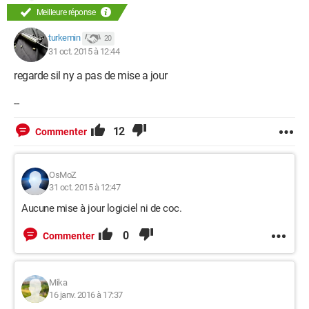
Meilleure réponse
turkemin
20
31 oct. 2015 à 12:44
regarde sil ny a pas de mise a jour
--
12
Commenter
OsMoZ
31 oct. 2015 à 12:47
Aucune mise à jour logiciel ni de coc.
0
Commenter
Mika
16 janv. 2016 à 17:37