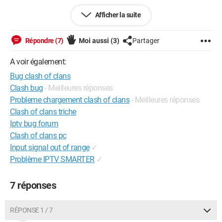
Si quels un a la solution ce serait vraiment cool! Merci
Afficher la suite
d'avance
Cordialement.
Répondre (7)
Moi aussi
(3)
Partager
A voir également:
Bug clash of clans
Clash bug
- Meilleures réponses
Probleme chargement clash of clans
- Meilleures réponses
Clash of clans triche
Iptv bug forum
Clash of clans pc
Input signal out of range
✓
Problème IPTV SMARTER
✓
7 réponses
RÉPONSE 1 / 7