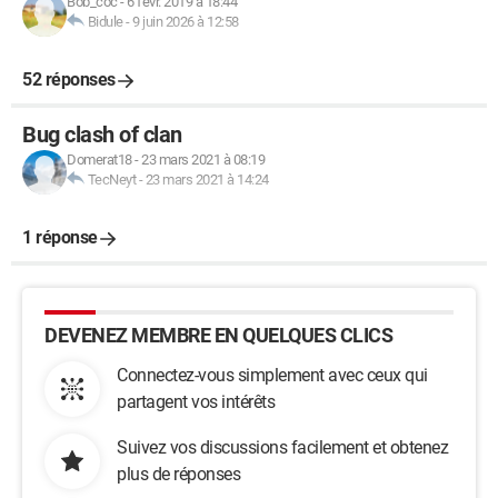
Bob_coc
-
6 févr. 2019 à 18:44
Bidule
-
9 juin 2026 à 12:58
52 réponses
Bug clash of clan
Domerat18
-
23 mars 2021 à 08:19
TecNeyt
-
23 mars 2021 à 14:24
1 réponse
DEVENEZ MEMBRE EN QUELQUES CLICS
Connectez-vous simplement avec ceux qui
partagent vos intérêts
Suivez vos discussions facilement et obtenez
plus de réponses