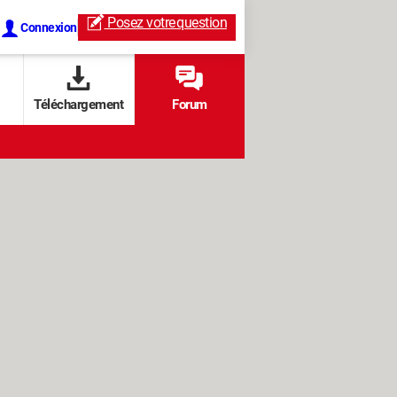
Posez votre
question
Connexion
Téléchargement
Forum