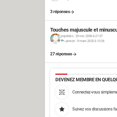
3 réponses
Touches majuscule et minuscul
popoloko
-
20 nov. 2006 à 21:37
person
-
9 mars 2020 à 10:26
27 réponses
DEVENEZ MEMBRE EN QUELQU
Connectez-vous simplemen
Suivez vos discussions fa