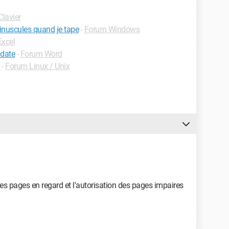
lavier
inuscules quand je tape
-
Forum Windows
xcel
 date
-
Forum Word
-
Forum Linux / Unix
es pages en regard et l'autorisation des pages impaires