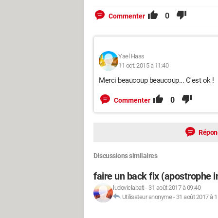
0
Commenter
Yael Haas
11 oct. 2015 à 11:40
Merci beaucoup beaucoup... C'est ok !
0
Commenter
Répon
Discussions similaires
faire un back fix (apostrophe 
ludoviclabati
-
31 août 2017 à 09:40
Utilisateur anonyme
-
31 août 2017 à 1