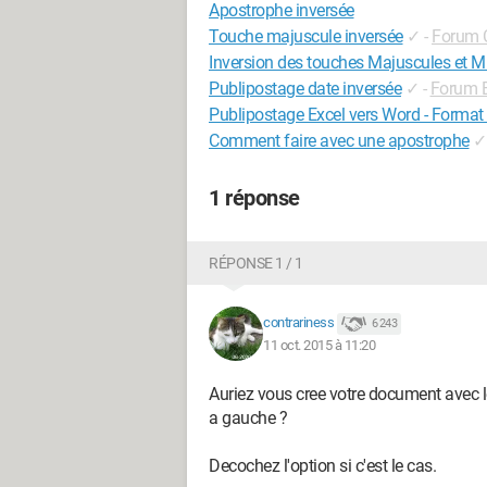
Apostrophe inversée
Touche majuscule inversée
✓
-
Forum C
Inversion des touches Majuscules et M
Publipostage date inversée
✓
-
Forum E
Publipostage Excel vers Word - Format
Comment faire avec une apostrophe
✓
1 réponse
RÉPONSE 1 / 1
contrariness
6 243
11 oct. 2015 à 11:20
Auriez vous cree votre document avec l
a gauche ?
Decochez l'option si c'est le cas.