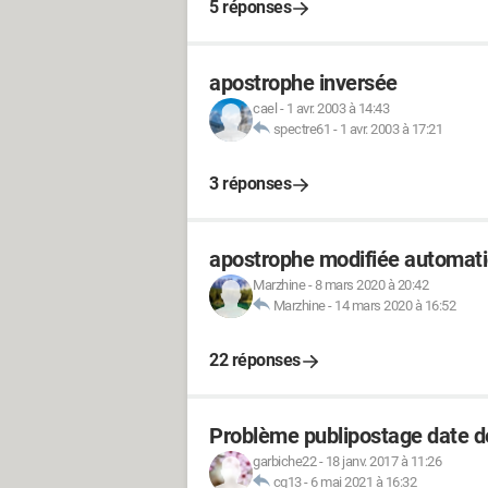
5 réponses
apostrophe inversée
cael
-
1 avr. 2003 à 14:43
spectre61
-
1 avr. 2003 à 17:21
3 réponses
apostrophe modifiée automat
Marzhine
-
8 mars 2020 à 20:42
Marzhine
-
14 mars 2020 à 16:52
22 réponses
Problème publipostage date d
garbiche22
-
18 janv. 2017 à 11:26
cg13
-
6 mai 2021 à 16:32