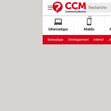
Informatique
Mobile
A
Bureautique
Développement
Internet
Je