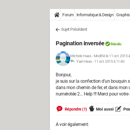
Forum
Informatique & Design
Graphi
Sujet Précédent
Pagination inversée
Résolu
Michele Haas
-
Modifié le 11 oct. 2015 
Yael Haas -
11 oct. 2015 à 11:40
Bonjour,
je suis sur la confection d'un bouquin 
dans mon chemin de fer, et dans mon d
numérotée 2... Help !!! Merci pour votre
Répondre (1)
Moi aussi
Pose
A voir également: