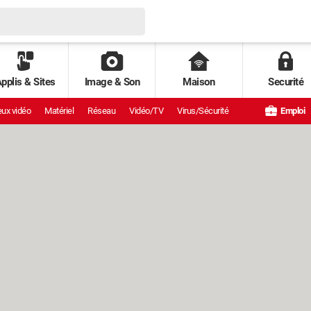
pplis & Sites
Image & Son
Maison
Securité
ux vidéo
Matériel
Réseau
Vidéo/TV
Virus/Sécurité
Emploi