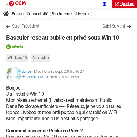
Question
Forum
Connectivité
Box Internet
Livebox
Sujet Précédent
Sujet Suivant
Basculer reseau public en privé sous Win 10
Résolu
Windows 10
Connexion
dan03
-
Modifié le 30 sept. 2015 à 16:27
ctxlp2002
-
30 sept. 2015 à 18:58
Bonjour,
J'ai installé Win 10
Mon réseau ethernet (Livebox) est maintenant Public
Dans l'explorateur fichiers ----> Réseaux, je ne vois plus les
icones Livebox et mon ordi portable qui est relié en WiFi
Mon imprimante, non plus n'est plus partagée
Comment passer de Public en Privé ?
Uniquement sous Win 10 car je n'arrive pas à adapter les