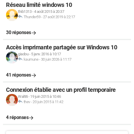
Réseau limité windows 10
thib1313
-
4 août 2015 à 20:37
Thunder59
-
27 août 2019 à 22:17
30 réponses
Accès imprimante partagée sur Windows 10
giadou
-
5 janv. 2016 à 10:17
kaumune
-
30 juin 2026 à 11:17
41 réponses
Connexion établie avec un profil temporaire
Waltiti
-
19 juin 2015 à 10:46
thev
-
20 juin 2015 à 11:42
4 réponses