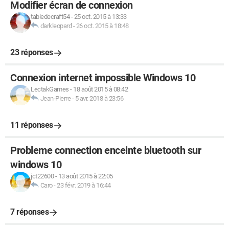
Modifier écran de connexion
tabledecraft54
-
25 oct. 2015 à 13:33
darkleopard
-
26 oct. 2015 à 18:48
23 réponses
Connexion internet impossible Windows 10
LectakGames
-
18 août 2015 à 08:42
Jean-Pierre
-
5 avr. 2018 à 23:56
11 réponses
Probleme connection enceinte bluetooth sur
windows 10
jct22600
-
13 août 2015 à 22:05
Caro
-
23 févr. 2019 à 16:44
7 réponses