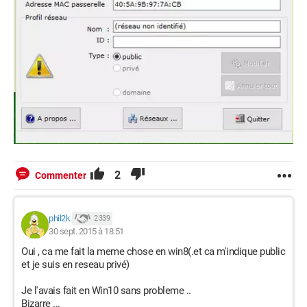
2
Commenter
phil2k
2 339
30 sept. 2015 à 18:51
Oui , ca me fait la meme chose en win8(.et ca m'indique public
et je suis en reseau privé)
Je l'avais fait en Win10 sans probleme ..
Bizarre ...