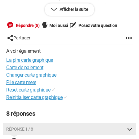
gestionnaire de périph, dans le dossier carte graphique, ligne
Afficher la suite
juste au dessus de la carte j'ai aussi un triangle jaune pour
"Mobile Intel (R) 4 series express chipset family...
SVP, de l'aide, je vais craquer... Merci d'avance... ;)
Répondre (8)
Moi aussi
Posez votre question
Partager
A voir également:
La pire carte graphique
Carte de paiement
Changer carte graphique
Pile carte mere
Reset carte graphique
✓
Reinitialiser carte graphique
✓
8 réponses
RÉPONSE 1 / 8