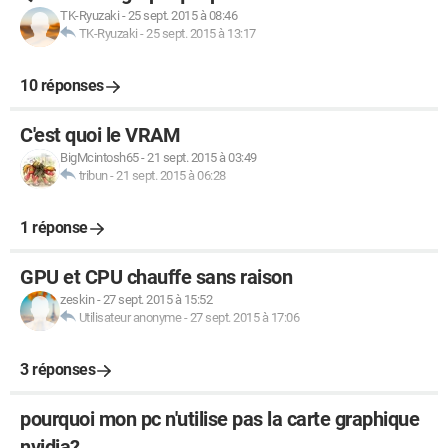
TK-Ryuzaki
-
25 sept. 2015 à 08:46
TK-Ryuzaki
-
25 sept. 2015 à 13:17
10 réponses
C'est quoi le VRAM
BigMcintosh65
-
21 sept. 2015 à 03:49
tribun
-
21 sept. 2015 à 06:28
1 réponse
GPU et CPU chauffe sans raison
zeskin
-
27 sept. 2015 à 15:52
Utilisateur anonyme
-
27 sept. 2015 à 17:06
3 réponses
pourquoi mon pc n'utilise pas la carte graphique
nvidia?