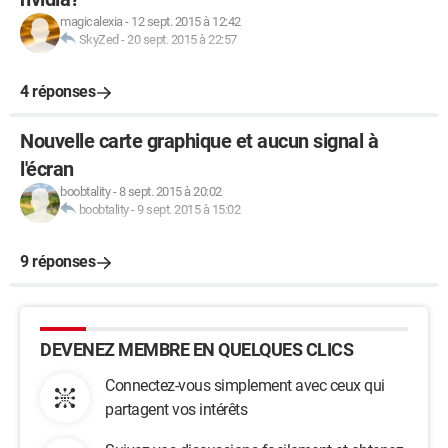
magicalexia
-
12 sept. 2015 à 12:42
SkyZed
-
20 sept. 2015 à 22:57
4 réponses
Nouvelle carte graphique et aucun signal à
l'écran
boobtality
-
8 sept. 2015 à 20:02
boobtality
-
9 sept. 2015 à 15:02
9 réponses
DEVENEZ MEMBRE EN QUELQUES CLICS
Connectez-vous simplement avec ceux qui
partagent vos intérêts