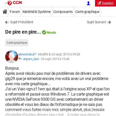
Question
Forum
Matériel & Système
Composants
Carte graphique
Sujet Précédent
Sujet Suivant
De pire en pire...
Résolu
Carte graphique
alexwindsurf
-
Modifié le 23 sept. 2015 à 09:28
artyom_last
-
23 sept. 2015 à 15:48
Bonjour,
Après avoir résolu pas mal de problèmes de drivers avec
glg29 que je remercie encore, me voilà avec un vrai problème
avec ma carte graphique...
J'ai un Vaio vgn-z11wn qui était à l'origine sous XP et que l'on
a reformaté et passé sous Windows 7. La carte graphique est
une NVIDIA GeForce 9300 GS avec certainement un driver
obsolète et vous les dieux de l'informatique je ne sais pas
comment vous faites mais moi, simple abruti, plus j'essaie
d'installer d'autres drivers pire c'est... à noter que dans le